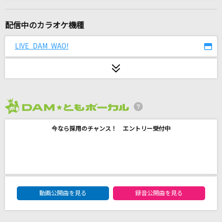
To Be In Love
Misia
配信中のカラオケ機種
CAN YOU CELEBRATE?
LIVE DAM WAO!
安室奈美恵
[生音]桃色吐息
高橋真梨子
2026年8月度
仮面舞踏会
今なら採用のチャンス！ エントリー受付中
少年隊
[生音]ヴァンパイア“Dearly“Live ver
Janne Da Arc
DAM★ともボーカルエントリーランキング
少女レイ
動画公開曲を見る
録音公開曲を見る
みきとP