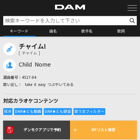
キーワード
曲名
歌手名
歌詞
チャイム!
カラオケ検索
[ チャイム ]
Child Nome
カラオケ店舗検索
選曲番号：
4527-84
take it easy つぶやいてみる
カラオケリクエスト
対応カラオケコンテンツ
全国りれき
リアルタイムで歌われている曲の一覧
デンモクアプリで予約
MYリスト保存