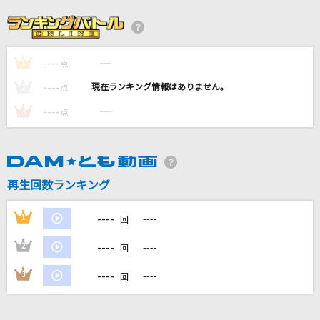
机さする
青木遥
----
----
1
[良音]全力少年
点
スキマスイッチ
----
----
2
点
----
----
3
点
ピーターパン
優里
僕のかわい子ちゃん
再生回数ランキング
MON7A
----
1
----
回
もっと見る
----
2
----
回
DAMの新曲・ランキングなど
----
3
----
回
カラオケ最新情報をチェック！