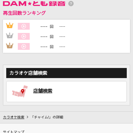
再生回数ランキング
DAMに会員登録・ログインして
カラオケをもっと楽しもう！
----
1
----
回
----
2
----
回
----
3
----
回
自宅でカラオケ歌い放題！
家族や友達と一緒に！練習にも！
カラオケ店舗検索
店舗検索
カラオケ検索
「チャイム!」の詳細
サイトマップ