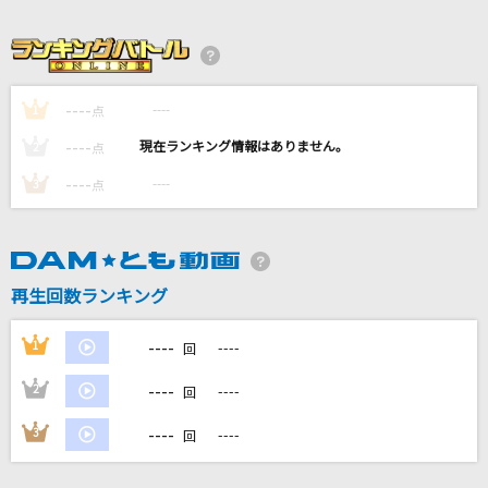
平熱
Mr.Children
チラチLOVE
----
----
1
点
M!LK
----
----
2
点
ビリ
----
----
3
点
角巻わため
出逢った頃のように
Every Little Thing
再生回数ランキング
もっと見る
----
1
----
回
----
2
----
回
DAMの新曲・ランキングなど
カラオケ最新情報をチェック！
----
3
----
回