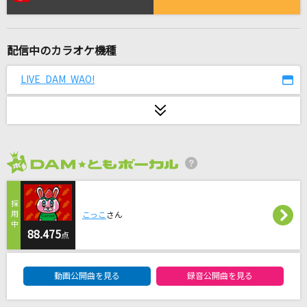
怪獣の花唄
Vaundy
配信中のカラオケ機種
PAPARAZZI
少女時代
LIVE DAM WAO!
[生音]CHAINSAW BLOOD
Vaundy
CLOUDY HEART
2026年8月度
氷室京介
[生音]Lovers
こっこ
さん
sumika
88.475
点
DAM★ともボーカルエントリーランキング
Answer
動画公開曲を見る
録音公開曲を見る
幾田りら