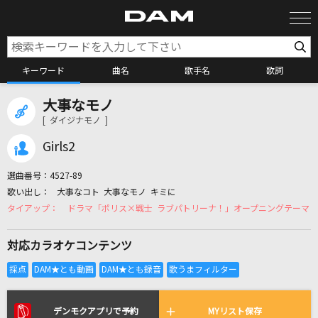
キーワード
曲名
歌手名
歌詞
大事なモノ
カラオケ検索
[ ダイジナモノ ]
Girls2
カラオケ店舗検索
選曲番号：
4527-89
大事なコト 大事なモノ キミに
カラオケリクエスト
ドラマ「ポリス×戦士 ラブパトリーナ！」オープニングテーマ
対応カラオケコンテンツ
全国りれき
リアルタイムで歌われている曲の一覧
デンモクアプリで予約
MYリスト保存