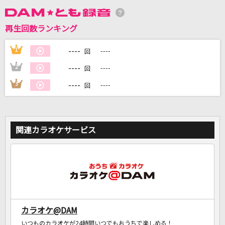
再生回数ランキング
DAMに会員登録・ログインして
カラオケをもっと楽しもう！
----
1
----
回
----
2
----
回
----
3
----
回
自宅でカラオケ歌い放題！
家族や友達と一緒に！練習にも！
関連カラオケサービス
カラオケ@DAM
いつものカラオケが24時間いつでもおうちで楽しめる！