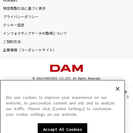
利用規約
特定商取引法に基づく表示
プライバシーポリシー
クッキー設定
インフォマティブデータの取得について
ご契約方法
企業情報（コーポレートサイト）
© DAIICHIKOSHO CO.,LTD. All Rights Reserved.
このサイトに掲載されている一切の文章・画像・写真・動画・音声等を、手段や形態
を問わず、著作権法の定める範囲を超えて無断で複製、転載、ファイル化などすること
We use cookies to improve your experience on our
を禁じます。
website, to personalize content and ads and to analyze
our traffic. Please click [Cookie Settings] to customize
楽曲及びコンテンツは、機種によりご利用いただけない場合があります。
your cookie settings on our website.
楽曲及びコンテンツの配信日、配信内容が変更になる場合があります。
楽曲によりMYリスト保存ができない場合があります。
Accept All Cookies
JASRAC許諾番号