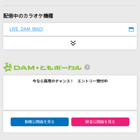
ギミモ
葛葉
配信中のカラオケ機種
Again
LIVE DAM WAO!
Mr.Children
Any Time At All [エニイ・タイム・アット・オ
ール]
The Beatles
2026年8月度
Night Train
今なら採用のチャンス！ エントリー受付中
SixTONES
ゴールデンタイムラバー
スキマスイッチ
DAM★ともボーカルエントリーランキング
動画公開曲を見る
録音公開曲を見る
残酷な天使のテーゼ
高橋洋子