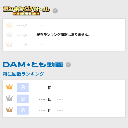
1991(ビデオクリップバージョン)
米津玄師
----
----
1
点
ファタール
----
----
2
点
GEMN
----
----
3
点
なごり雨
夏木綾子
再生回数ランキング
好きすぎて滅！
M!LK
----
1
----
回
もっと見る
----
2
----
回
----
3
----
回
DAMの新曲・ランキングなど
カラオケ最新情報をチェック！