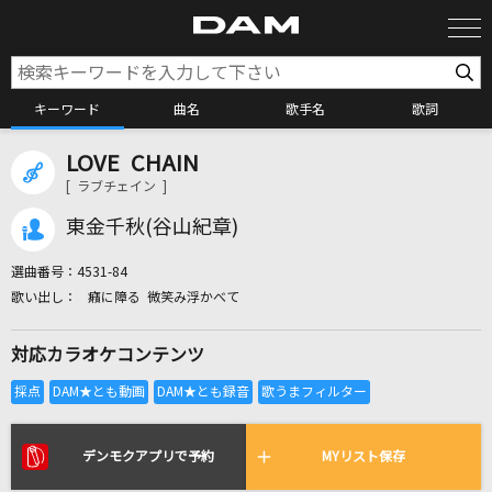
キーワード
曲名
歌手名
歌詞
LOVE CHAIN
カラオケ検索
[ ラブチェイン ]
東金千秋(谷山紀章)
カラオケ店舗検索
選曲番号：
4531-84
癪に障る 微笑み浮かべて
カラオケリクエスト
対応カラオケコンテンツ
全国りれき
リアルタイムで歌われている曲の一覧
デンモクアプリで予約
MYリスト保存