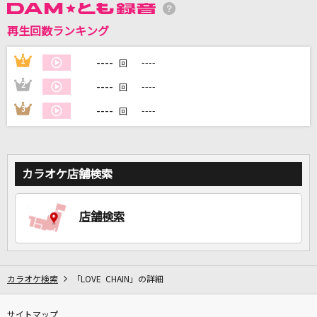
再生回数ランキング
DAMに会員登録・ログインして
----
1
----
回
カラオケをもっと楽しもう！
----
2
----
回
----
3
----
回
自宅でカラオケ歌い放題！
家族や友達と一緒に！練習にも！
カラオケ店舗検索
店舗検索
カラオケ検索
「LOVE CHAIN」の詳細
サイトマップ