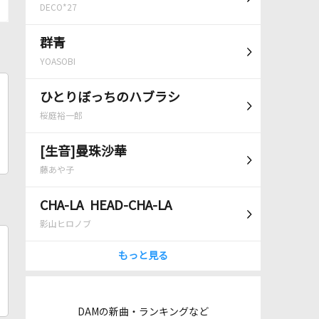
DECO*27
群青
YOASOBI
ひとりぼっちのハブラシ
桜庭裕一郎
[生音]曼珠沙華
藤あや子
CHA-LA HEAD-CHA-LA
影山ヒロノブ
もっと見る
DAMの新曲・ランキングなど