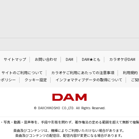
サイトマップ
お問い合わせ
DAM
DAM★とも
カラオケ＠DAM
サイトのご利用について
カラオケご利用にあたっての注意事項
利用規約
ーポリシー
クッキー設定
インフォマティブデータの取得について
ご契
© DAIICHIKOSHO CO.,LTD. All Rights Reserved.
・写真・動画・音声等を、手段や形態を問わず、著作権法の定める範囲を超えて無断で複
楽曲及びコンテンツは、機種によりご利用いただけない場合があります。
楽曲及びコンテンツの配信日、配信内容が変更になる場合があります。