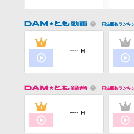
再生回数ランキ
1
2
----
回
----
再生回数ランキ
1
2
----
回
----