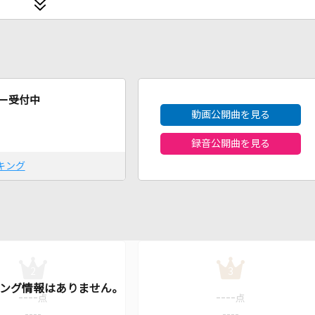
2026年8月度
ー受付中
動画公開曲を見る
録音公開曲を見る
キング
2
3
----
----
点
点
----
----