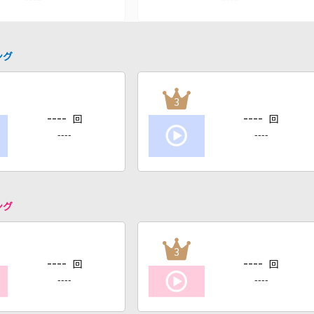
ング
3
----
----
回
回
----
----
ング
3
----
----
回
回
----
----