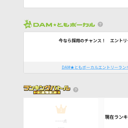
今なら採用のチャンス！ エントリ
DAM★ともボーカルエントリーラン
1
----
点
----