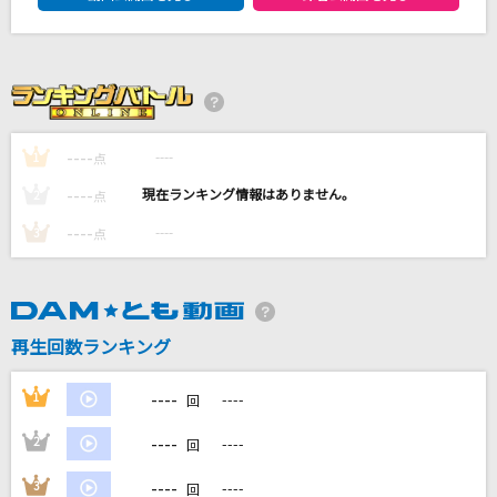
愛のうた
倖田來未
少年
黒夢
----
----
1
点
タッチ
----
----
2
点
岩崎良美
----
----
3
点
青い果実
山口百恵
再生回数ランキング
もっと見る
----
1
----
回
DAMの新曲・ランキングなど
カラオケ最新情報をチェック！
----
2
----
回
----
3
----
回