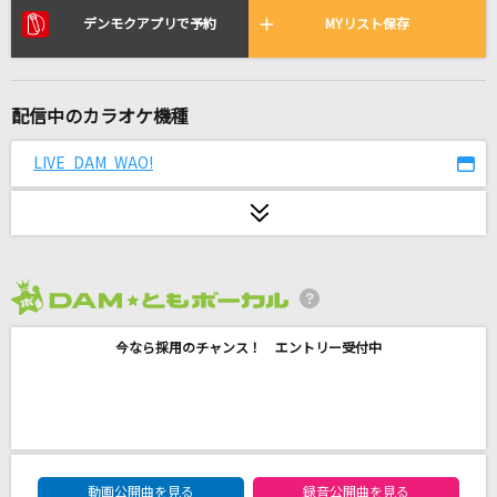
運命の人
デンモクアプリで予約
MYリスト保存
藤田麻衣子
[生音]Sign
配信中のカラオケ機種
Mr.Children
LIVE DAM WAO!
秒針 Re:time
Shuta Sueyoshi
[生音]ごめんね…
高橋真梨子
2026年8月度
[生音]悪魔の子
今なら採用のチャンス！ エントリー受付中
ヒグチアイ
[生音]SAND BEIGE-砂漠へ-
中森明菜
DAM★ともボーカルエントリーランキング
動画公開曲を見る
録音公開曲を見る