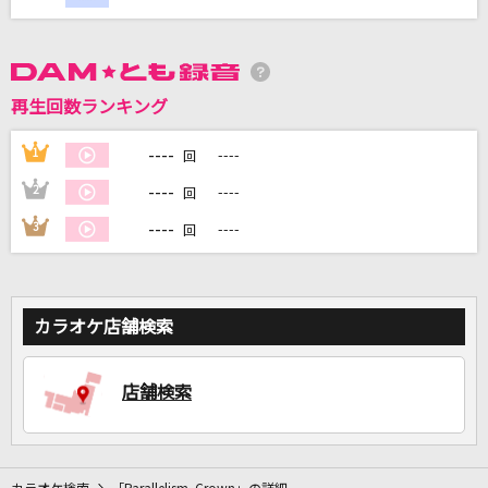
DAMに会員登録・ログインして
カラオケをもっと楽しもう！
再生回数ランキング
----
1
----
回
----
2
----
回
自宅でカラオケ歌い放題！
家族や友達と一緒に！練習にも！
----
3
----
回
カラオケ店舗検索
店舗検索