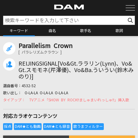
キーワード
曲名
歌手名
歌詞
Parallelism Crown
カラオケ検索
[ パラレリズムクラウン ]
REIJINGSIGNAL[Vo&Gt.ララリン(Lynn)、Vo&
カラオケ店舗検索
Gt.スモモネ(芹澤優)、Vo&Ba.ういうい(鈴木み
のり)]
選曲番号：
4532-52
カラオケリクエスト
O-LA-LA O-LA-LA O-LA-LA
TVアニメ「SHOW BY ROCK!!ましゅまいれっしゅ!!」挿入歌
全国りれき
対応カラオケコンテンツ
リアルタイムで歌われている曲の一覧