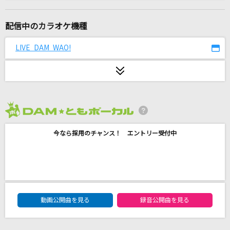
ラムのラブソング
松谷祐子
配信中のカラオケ機種
真夜中マーメイド
LIVE DAM WAO!
＝LOVE
光の街
back number
2026年8月度
Runner
今なら採用のチャンス！ エントリー受付中
爆風スランプ(BAKUFU-SLUMP)
メリーゴーランド
優里
DAM★ともボーカルエントリーランキング
[生音]青い珊瑚礁
動画公開曲を見る
録音公開曲を見る
松田聖子