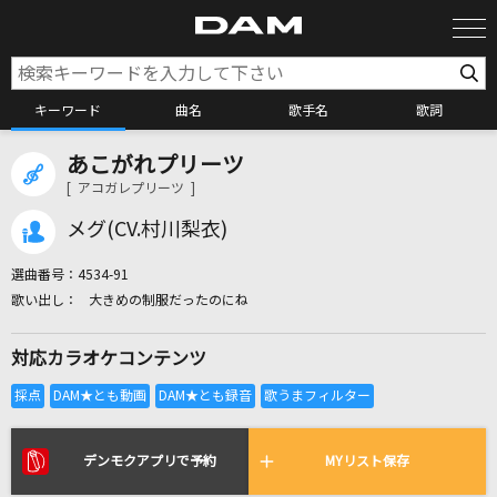
キーワード
曲名
歌手名
歌詞
あこがれプリーツ
カラオケ検索
[ アコガレプリーツ ]
メグ(CV.村川梨衣)
カラオケ店舗検索
選曲番号：
4534-91
大きめの制服だったのにね
カラオケリクエスト
対応カラオケコンテンツ
全国りれき
リアルタイムで歌われている曲の一覧
デンモクアプリで予約
MYリスト保存