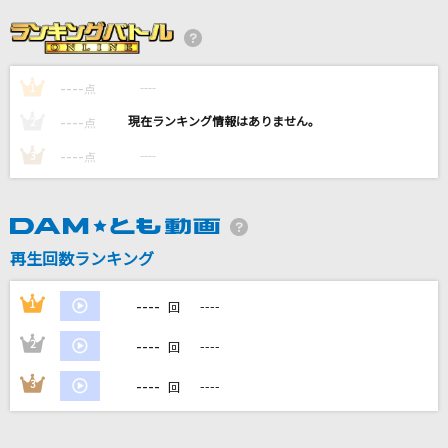
forever we can make it!
THYME
----
----
1
ひまわりの約束
点
秦 基博
----
----
2
点
----
----
3
点
東京サマーセッション feat.瀬戸口優・榎本夏
樹・望月蒼太・早坂あかり・芹沢春輝・合田美
桜(CV:神谷浩史・戸松遥・梶裕貴・阿澄佳奈・鈴
村健一・豊崎愛生)
HoneyWorks
再生回数ランキング
[生音]水平線
----
1
----
回
back number
----
2
----
回
もっと見る
----
3
----
回
DAMの新曲・ランキングなど