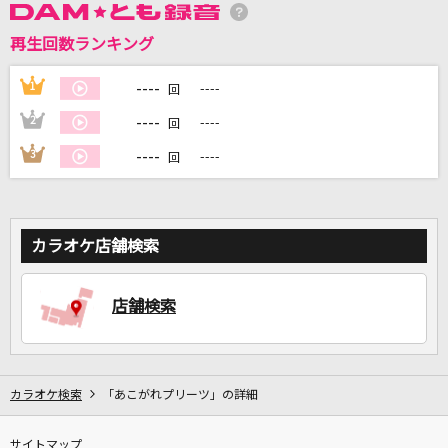
カラオケ最新情報をチェック！
再生回数ランキング
----
1
----
回
DAMに会員登録・ログインして
----
2
----
回
カラオケをもっと楽しもう！
----
3
----
回
カラオケ店舗検索
自宅でカラオケ歌い放題！
家族や友達と一緒に！練習にも！
店舗検索
カラオケ検索
「あこがれプリーツ」の詳細
サイトマップ