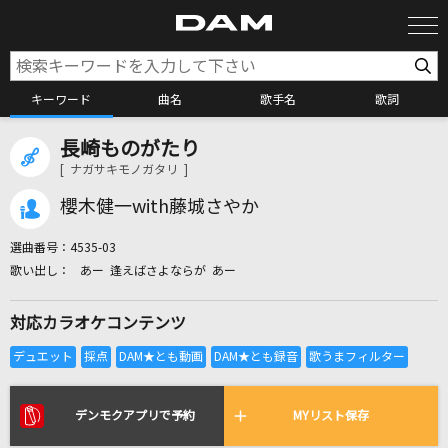
キーワード
曲名
歌手名
歌詞
長崎ものがたり
カラオケ検索
[ ナガサキモノガタリ ]
櫻木健一with藤城さやか
カラオケ店舗検索
選曲番号：
4535-03
あー 逢えばさよならが あー
カラオケリクエスト
対応カラオケコンテンツ
全国りれき
リアルタイムで歌われている曲の一覧
デンモクアプリで予約
MYリスト保存