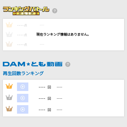
絶絶絶絶対聖域
ano feat. 幾田りら
----
----
1
Runner
点
爆風スランプ(BAKUFU-SLUMP)
----
----
2
点
----
----
3
点
[生音]ツキミソウ
Novelbright
[生音]炎
再生回数ランキング
LiSA
----
1
----
回
もっと見る
----
2
----
回
DAMの新曲・ランキングなど
----
3
----
回
カラオケ最新情報をチェック！