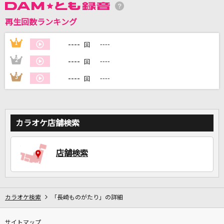
再生回数ランキング
DAMに会員登録・ログインして
カラオケをもっと楽しもう！
----
1
----
回
----
2
----
回
----
3
----
回
自宅でカラオケ歌い放題！
家族や友達と一緒に！練習にも！
カラオケ店舗検索
店舗検索
カラオケ検索
「長崎ものがたり」の詳細
サイトマップ