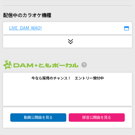
866
＝LOVE
配信中のカラオケ機種
[生音]My Revolution
LIVE DAM WAO!
渡辺美里
ちぎり酒
土子勝也
2026年8月度
あやふやロマンティック
今なら採用のチャンス！ エントリー受付中
ルルネージュ
2024・POPS 女
DKオリジナルメドレー
DAM★ともボーカルエントリーランキング
弱虫モンブラン
動画公開曲を見る
録音公開曲を見る
DECO*27