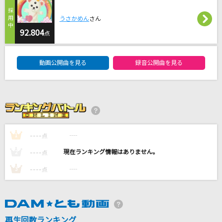
しゅわりん☆どり～みん
うさかめん
さん
Pastel＊Palettes
92.804
点
[生音]乙女どもよ。
DAM★ともボーカルエントリーランキング
CHiCO with HoneyWorks
動画公開曲を見る
録音公開曲を見る
白日
King Gnu
「ハジメマシテ」
宮川愛李
----
----
1
点
----
----
2
点
もっと見る
----
----
3
点
DAMの新曲・ランキングなど
カラオケ最新情報をチェック！
再生回数ランキング