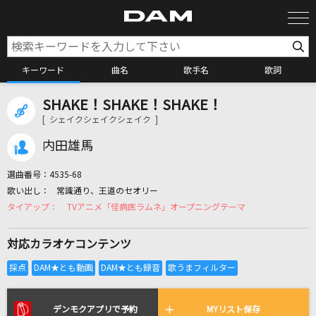
キーワード
曲名
歌手名
歌詞
SHAKE！SHAKE！SHAKE！
カラオケ検索
[ シェイクシェイクシェイク ]
内田雄馬
カラオケ店舗検索
選曲番号：
4535-68
常識通り、王道のセオリー
カラオケリクエスト
TVアニメ「怪病医ラムネ」オープニングテーマ
対応カラオケコンテンツ
全国りれき
リアルタイムで歌われている曲の一覧
デンモクアプリで予約
MYリスト保存