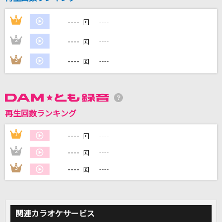
----
1
----
回
DAMに会員登録・ログインして
カラオケをもっと楽しもう！
----
2
----
回
----
3
----
回
自宅でカラオケ歌い放題！
家族や友達と一緒に！練習にも！
再生回数ランキング
----
1
----
回
----
2
----
回
----
3
----
回
関連カラオケサービス