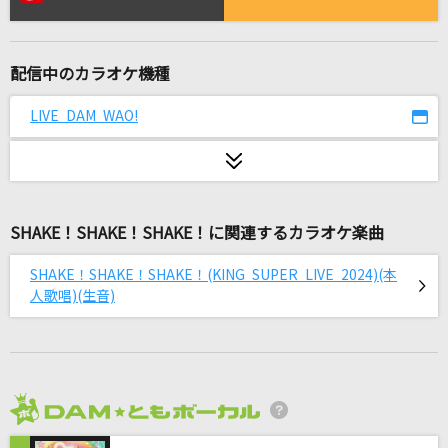
トレモロ
RADWIMPS
配信中のカラオケ機種
キセキ
GReeeeN
LIVE DAM WAO!
恋一夜
Acid Black Cherry
SHAKE！SHAKE！SHAKE！に関連するカラオケ楽曲
WOMAN
アン・ルイス
SHAKE！SHAKE！SHAKE！(KING SUPER LIVE 2024)(本
人歌唱)(生音)
Watch me!
YOASOBI
Butter-Fly
和田光司
2026年8月度