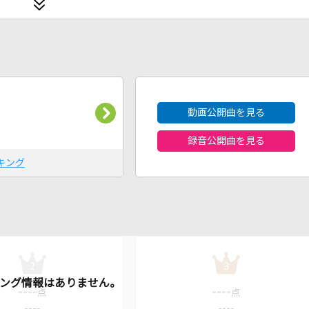
2026年8月度
動画公開曲を見る
録音公開曲を見る
キング
2
3
----
----
点
点
----
----