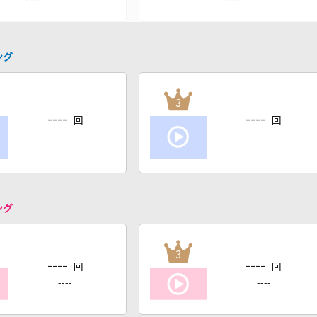
ング
3
----
----
回
回
----
----
ング
3
----
----
回
回
----
----