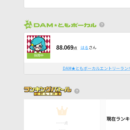
88.069
はる
さん
点
DAM★ともボーカルエントリーラン
1
----
点
----