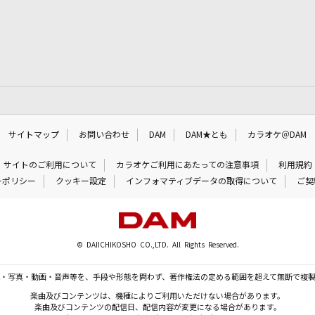
サイトマップ
お問い合わせ
DAM
DAM★とも
カラオケ＠DAM
サイトのご利用について
カラオケご利用にあたっての注意事項
利用規約
ーポリシー
クッキー設定
インフォマティブデータの取得について
ご契
© DAIICHIKOSHO CO.,LTD. All Rights Reserved.
・写真・動画・音声等を、手段や形態を問わず、著作権法の定める範囲を超えて無断で複
楽曲及びコンテンツは、機種によりご利用いただけない場合があります。
楽曲及びコンテンツの配信日、配信内容が変更になる場合があります。