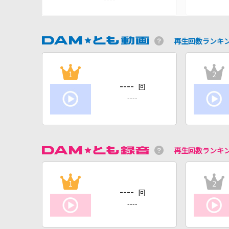
再生回数ランキ
1
2
----
回
----
再生回数ランキ
1
2
----
回
----