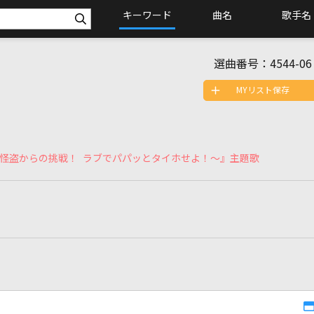
キーワード
曲名
歌手名
選曲番号：
4544-06
MYリスト保存
～怪盗からの挑戦！ ラブでパパッとタイホせよ！～』主題歌