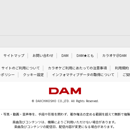
サイトマップ
お問い合わせ
DAM
DAM★とも
カラオケ＠DAM
サイトのご利用について
カラオケご利用にあたっての注意事項
利用規約
ーポリシー
クッキー設定
インフォマティブデータの取得について
ご契
© DAIICHIKOSHO CO.,LTD. All Rights Reserved.
・写真・動画・音声等を、手段や形態を問わず、著作権法の定める範囲を超えて無断で複
楽曲及びコンテンツは、機種によりご利用いただけない場合があります。
楽曲及びコンテンツの配信日、配信内容が変更になる場合があります。