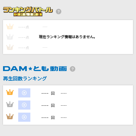
ヴァンパイア
Janne Da Arc
----
----
1
点
しわあわせ
----
----
2
点
Vaundy
----
----
3
点
[生音]シルエット
KANA-BOON
再生回数ランキング
Blue Jeans(ビデオクリップバージョン)
HANA
----
1
----
回
もっと見る
----
2
----
回
----
3
----
回
DAMの新曲・ランキングなど
カラオケ最新情報をチェック！