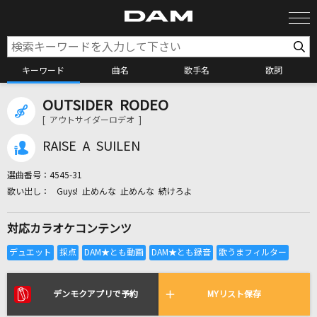
キーワード
曲名
歌手名
歌詞
OUTSIDER RODEO
カラオケ検索
[ アウトサイダーロデオ ]
RAISE A SUILEN
カラオケ店舗検索
選曲番号：
4545-31
Guys! 止めんな 止めんな 続けろよ
カラオケリクエスト
対応カラオケコンテンツ
全国りれき
リアルタイムで歌われている曲の一覧
デンモクアプリで予約
MYリスト保存