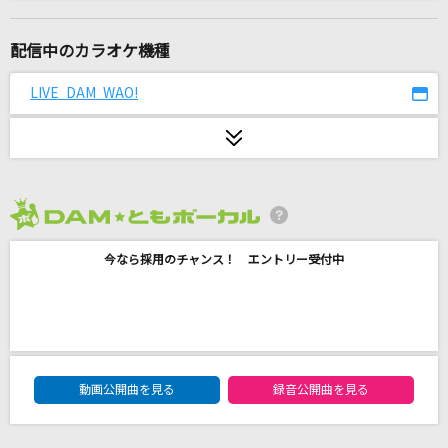
愛のかたまり
KinKi Kids
配信中のカラオケ機種
ハナミズキ
LIVE DAM WAO!
一青 窈
2024・POPS 女
DKオリジナルメドレー
2026年8月度
最初はキュン！
今なら採用のチャンス！ エントリー受付中
中島健人
[生音]夢をかなえてドラえもん(ドラえもんアニ
メバージョン)
mao
DAM★ともボーカルエントリーランキング
動画公開曲を見る
録音公開曲を見る
First Love
宇多田ヒカル