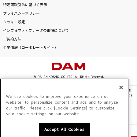
特定商取引法に基づく表示
プライバシーポリシー
クッキー設定
インフォマティブデータの取得について
ご契約方法
企業情報（コーポレートサイト）
© DAIICHIKOSHO CO.,LTD. All Rights Reserved.
このサイトに掲載されている一切の文章・画像・写真・動画・音声等を、手段や形態
を問わず、著作権法の定める範囲を超えて無断で複製、転載、ファイル化などすること
We use cookies to improve your experience on our
を禁じます。
website, to personalize content and ads and to analyze
our traffic. Please click [Cookie Settings] to customize
楽曲及びコンテンツは、機種によりご利用いただけない場合があります。
your cookie settings on our website.
楽曲及びコンテンツの配信日、配信内容が変更になる場合があります。
楽曲によりMYリスト保存ができない場合があります。
Accept All Cookies
JASRAC許諾番号
6602250213Y31015 6602250112Y38026 6602250240Y31015