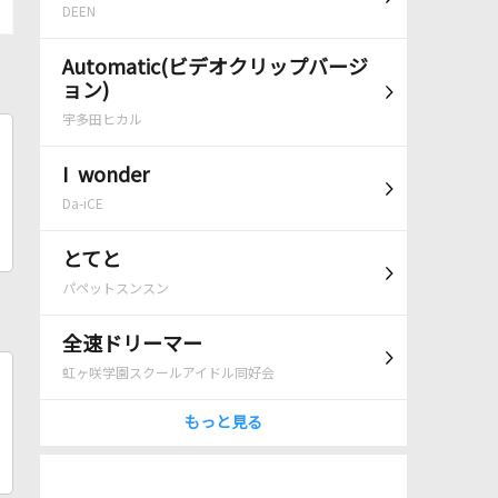
DEEN
Automatic(ビデオクリップバージ
ョン)
宇多田ヒカル
I wonder
Da-iCE
とてと
パペットスンスン
全速ドリーマー
虹ヶ咲学園スクールアイドル同好会
もっと見る