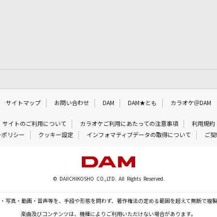
サイトマップ
お問い合わせ
DAM
DAM★とも
カラオケ＠DAM
サイトのご利用について
カラオケご利用にあたっての注意事項
利用規約
ーポリシー
クッキー設定
インフォマティブデータの取得について
ご契
© DAIICHIKOSHO CO.,LTD. All Rights Reserved.
・写真・動画・音声等を、手段や形態を問わず、著作権法の定める範囲を超えて無断で複
楽曲及びコンテンツは、機種によりご利用いただけない場合があります。