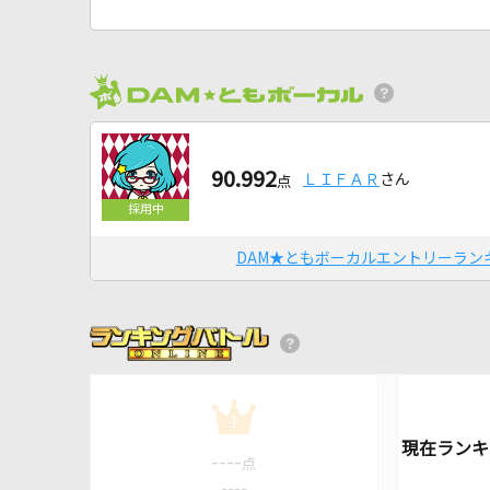
90.992
ＬＩＦＡＲ
さん
点
DAM★ともボーカルエントリーラン
1
----
点
----