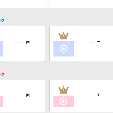
ング
3
----
----
回
回
----
----
ング
3
----
----
回
回
----
----