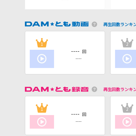
再生回数ランキ
1
2
----
回
----
再生回数ランキ
1
2
----
回
----