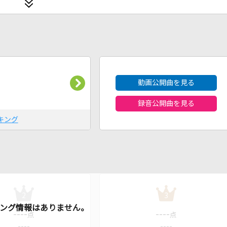
2026年8月度
動画公開曲を見る
録音公開曲を見る
キング
2
3
----
----
点
点
----
----