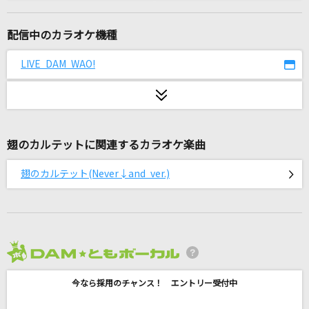
JANE DOE(ビデオクリップバージョン)
米津玄師, 宇多田ヒカル
配信中のカラオケ機種
[生音]俺たちの旅
LIVE DAM WAO!
中村雅俊
[生音]はまぐりボンバー
矢島美容室
翅のカルテットに関連するカラオケ楽曲
ニホンノミカタ-ネバダカラキマシタ-
翅のカルテット(Never↓and ver.)
矢島美容室
ノット・オーケー
あいみょん
2026年8月度
I still
今なら採用のチャンス！ エントリー受付中
milet