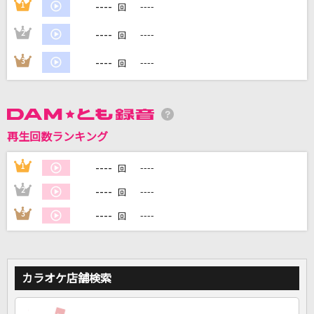
----
1
----
回
----
2
----
回
DAMに会員登録・ログインして
カラオケをもっと楽しもう！
----
3
----
回
自宅でカラオケ歌い放題！
再生回数ランキング
家族や友達と一緒に！練習にも！
----
1
----
回
----
2
----
回
----
3
----
回
カラオケ店舗検索