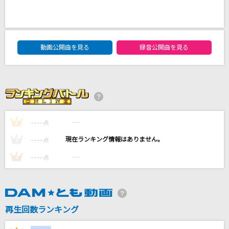
ガッチェン!
島爺
DAM★ともボーカルエントリーランキング
Soranji
動画公開曲を見る
録音公開曲を見る
Mrs. GREEN APPLE
YUME日和
島谷ひとみ
----
----
1
点
ジレンマ
DECO*27
----
----
2
点
----
----
3
点
もっと見る
DAMの新曲・ランキングなど
カラオケ最新情報をチェック！
再生回数ランキング