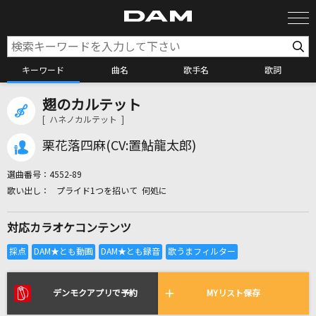
キーワード
曲名
歌手名
歌詞
翅のカルテット
カラオケ検索
[ ハネノカルテット ]
栗花落四麻(CV:置鮎龍太郎)
カラオケ店舗検索
選曲番号：
4552-89
プライド1つを招いて 何処に
カラオケリクエスト
対応カラオケコンテンツ
全国りれき
リアルタイムで歌われている曲の一覧
デンモクアプリで予約
MYリスト保存