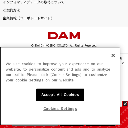
インフォマティブデータの取得について
ご契約方法
企業情報（コーポレートサイト）
© DAIICHIKOSHO CO.,LTD. All Rights Reserved.
このサイトに掲載されている一切の文章・画像・写真・動画・音声等を、手段や形態
を問わず、著作権法の定める範囲を超えて無断で複製、転載、ファイル化などすること
We use cookies to improve your experience on our
を禁じます。
website, to personalize content and ads and to analyze
our traffic. Please click [Cookie Settings] to customize
楽曲及びコンテンツは、機種によりご利用いただけない場合があります。
your cookie settings on our website.
楽曲及びコンテンツの配信日、配信内容が変更になる場合があります。
楽曲によりMYリスト保存ができない場合があります。
Accept All Cookies
JASRAC許諾番号
6602250213Y31015 6602250112Y38026 6602250240Y31015
6602250241Y45122
Cookies Settings
NexTone許諾番号
ID000002945 ID000002947 ID000002937 ID000002938