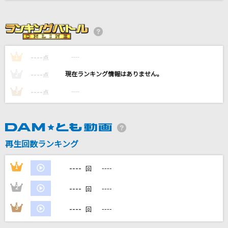
[生音]カブトムシ
aiko
残酷な天使のテーゼ
----
----
1
点
高橋洋子
----
----
2
点
[生音]オレンジ
----
----
3
点
SMAP
Umbrella
Mrs. GREEN APPLE
再生回数ランキング
もっと見る
----
1
----
回
----
2
----
DAMの新曲・ランキングなど
回
カラオケ最新情報をチェック！
----
3
----
回