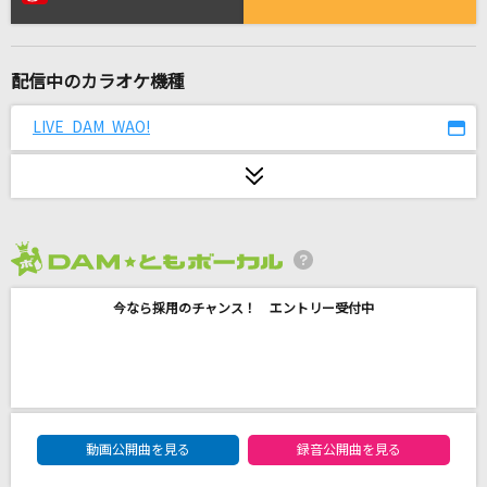
わたがし
back number
配信中のカラオケ機種
プシ
r-906 feat.初音ミク
LIVE DAM WAO!
Catch You Catch Me
グミ
悪魔の踊り方
2026年8月度
キタニタツヤ
今なら採用のチャンス！ エントリー受付中
Night Train
SixTONES
小さな恋のうた
DAM★ともボーカルエントリーランキング
MONGOL800
動画公開曲を見る
録音公開曲を見る