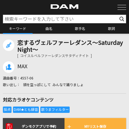
キーワード
曲名
歌手名
歌詞
恋するヴェルファーレダンス～Saturday
カラオケ検索
Night～
[ コイスルベルファーレダンスサタディナイト ]
カラオケ店舗検索
MAX
選曲番号：
4557-06
カラオケリクエスト
頭を空っぽにして みんなで踊りましょ
対応カラオケコンテンツ
全国りれき
リアルタイムで歌われている曲の一覧
デンモクアプリで予約
MYリスト保存