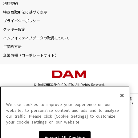
利用規約
特定商取引法に基づく表示
プライバシーポリシー
クッキー設定
インフォマティブデータの取得について
ご契約方法
企業情報（コーポレートサイト）
© DAIICHIKOSHO CO.,LTD. All Rights Reserved.
このサイトに掲載されている一切の文章・画像・写真・動画・音声等を、手段や形態
を問わず、著作権法の定める範囲を超えて無断で複製、転載、ファイル化などすること
We use cookies to improve your experience on our
を禁じます。
website, to personalize content and ads and to analyze
our traffic. Please click [Cookie Settings] to customize
楽曲及びコンテンツは、機種によりご利用いただけない場合があります。
your cookie settings on our website.
楽曲及びコンテンツの配信日、配信内容が変更になる場合があります。
楽曲によりMYリスト保存ができない場合があります。
Accept All Cookies