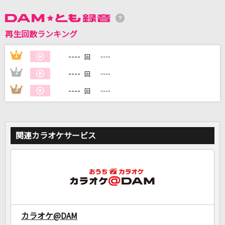
DAMに会員登録・ログインして
再生回数ランキング
カラオケをもっと楽しもう！
----
1
----
回
----
2
----
回
----
3
----
回
自宅でカラオケ歌い放題！
家族や友達と一緒に！練習にも！
関連カラオケサービス
カラオケ@DAM