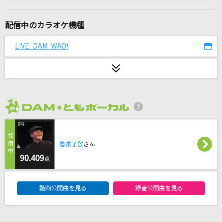
平熱
Mr.Children
配信中のカラオケ機種
アンインストール
LIVE DAM WAO!
石川智晶(石川知亜紀)
[生音]#情とは
This is LAST
2026年8月度
SCANNER
hide
魯粛子敬
さん
[生音]君の知らない物語
90.409
点
supercell
DAM★ともボーカルエントリーランキング
動画公開曲を見る
録音公開曲を見る
[生音]青と夏
Mrs. GREEN APPLE