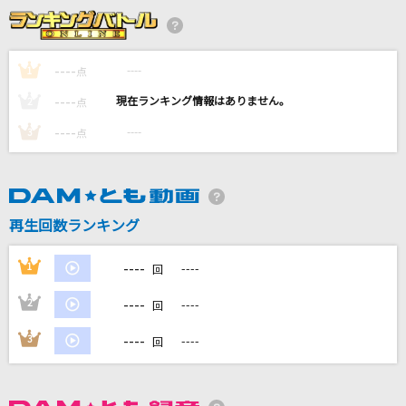
君が代
国歌
----
----
1
点
へべれけジャンキー
----
----
2
点
syudou
----
----
3
点
[生音]高嶺の花子さん
back number
恋しさと せつなさと 心強さと
再生回数ランキング
篠原涼子with t.komuro
----
1
----
回
もっと見る
----
2
----
回
DAMの新曲・ランキングなど
----
3
----
回
カラオケ最新情報をチェック！