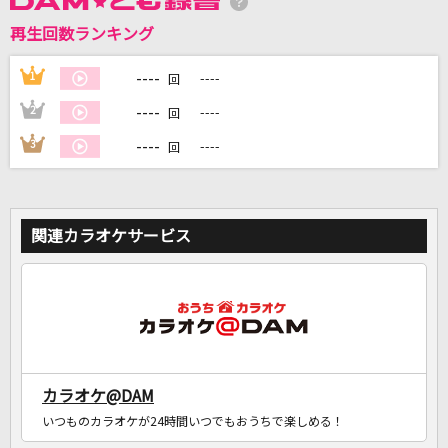
再生回数ランキング
DAMに会員登録・ログインして
カラオケをもっと楽しもう！
----
1
----
回
----
2
----
回
----
3
----
回
自宅でカラオケ歌い放題！
家族や友達と一緒に！練習にも！
関連カラオケサービス
カラオケ@DAM
いつものカラオケが24時間いつでもおうちで楽しめる！