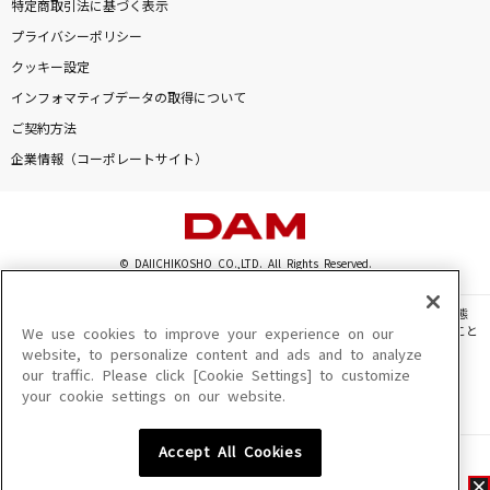
特定商取引法に基づく表示
プライバシーポリシー
クッキー設定
インフォマティブデータの取得について
ご契約方法
企業情報（コーポレートサイト）
© DAIICHIKOSHO CO.,LTD. All Rights Reserved.
このサイトに掲載されている一切の文章・画像・写真・動画・音声等を、手段や形態
を問わず、著作権法の定める範囲を超えて無断で複製、転載、ファイル化などすること
We use cookies to improve your experience on our
を禁じます。
website, to personalize content and ads and to analyze
our traffic. Please click [Cookie Settings] to customize
楽曲及びコンテンツは、機種によりご利用いただけない場合があります。
your cookie settings on our website.
楽曲及びコンテンツの配信日、配信内容が変更になる場合があります。
楽曲によりMYリスト保存ができない場合があります。
Accept All Cookies
JASRAC許諾番号
6602250213Y31015 6602250112Y38026 6602250240Y31015
6602250241Y45122