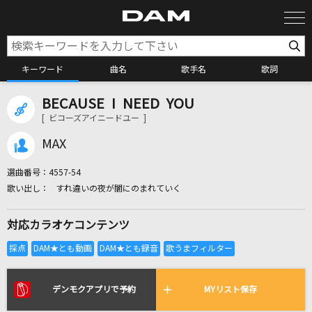
キーワード
曲名
歌手名
歌詞
BECAUSE I NEED YOU
カラオケ検索
[ ビコーズアイニードユー ]
MAX
カラオケ店舗検索
選曲番号：
4557-54
すれ違いの夜が闇にのまれていく
カラオケリクエスト
対応カラオケコンテンツ
全国りれき
リアルタイムで歌われている曲の一覧
デンモクアプリで予約
MYリスト保存