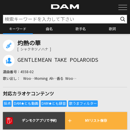
キーワード
曲名
歌手名
歌詞
灼熱の華
カラオケ検索
[ シャクネツノハナ ]
GENTLEMEAN TAKE POLAROIDS
カラオケ店舗検索
選曲番号：
4558-02
Woo‥Morning Ah…香る Woo‥
カラオケリクエスト
対応カラオケコンテンツ
全国りれき
リアルタイムで歌われている曲の一覧
デンモクアプリで予約
MYリスト保存