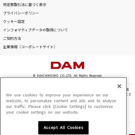
特定商取引法に基づく表示
プライバシーポリシー
クッキー設定
インフォマティブデータの取得について
ご契約方法
企業情報（コーポレートサイト）
© DAIICHIKOSHO CO.,LTD. All Rights Reserved.
このサイトに掲載されている一切の文章・画像・写真・動画・音声等を、手段や形態
を問わず、著作権法の定める範囲を超えて無断で複製、転載、ファイル化などすること
We use cookies to improve your experience on our
を禁じます。
website, to personalize content and ads and to analyze
our traffic. Please click [Cookie Settings] to customize
楽曲及びコンテンツは、機種によりご利用いただけない場合があります。
your cookie settings on our website.
楽曲及びコンテンツの配信日、配信内容が変更になる場合があります。
楽曲によりMYリスト保存ができない場合があります。
Accept All Cookies
JASRAC許諾番号
6602250213Y31015 6602250112Y38026 6602250240Y31015