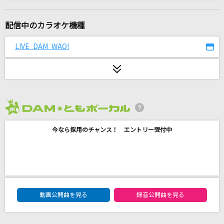
隣で
マルシィ
配信中のカラオケ機種
ゆめうつつ
LIVE DAM WAO!
米津玄師
[生音]115万キロのフィルム
Official髭男dism
2026年8月度
[生音]Silly(4th ワンマンTour～20 twenty～)
今なら採用のチャンス！ エントリー受付中
家入レオ
[生音]もう一度札幌
小金沢昇司
DAM★ともボーカルエントリーランキング
SWINGING
動画公開曲を見る
録音公開曲を見る
ムラマサ☆