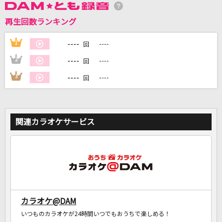
再生回数ランキング
DAMに会員登録・ログインして
カラオケをもっと楽しもう！
----
1
----
回
----
2
----
回
----
3
----
回
自宅でカラオケ歌い放題！
家族や友達と一緒に！練習にも！
関連カラオケサービス
カラオケ@DAM
いつものカラオケが24時間いつでもおうちで楽しめる！