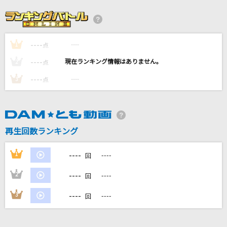
real Emotion
倖田來未
----
----
1
黒毛和牛上塩タン焼680円
点
大塚 愛
----
----
2
点
----
----
3
点
[生音]NEVER GONNA GIVE YOU UP
倉木麻衣
[生音]115万キロのフィルム
再生回数ランキング
Official髭男dism
----
1
----
回
もっと見る
----
2
----
回
DAMの新曲・ランキングなど
----
3
----
回
カラオケ最新情報をチェック！