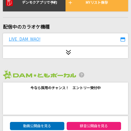
星空のSpica
デンモクアプリで予約
MYリスト保存
田村ゆかり
[生音]恋人ごっこ
配信中のカラオケ機種
マカロニえんぴつ
LIVE DAM WAO!
[生音]366日
HY
[生音]シュガーソングとビターステップ
UNISON SQUARE GARDEN
2026年8月度
今なら採用のチャンス！ エントリー受付中
[生音]狂乱 Hey Kids!!
THE ORAL CIGARETTES
[生音]RAGE OF DUST
SPYAIR
DAM★ともボーカルエントリーランキング
動画公開曲を見る
録音公開曲を見る