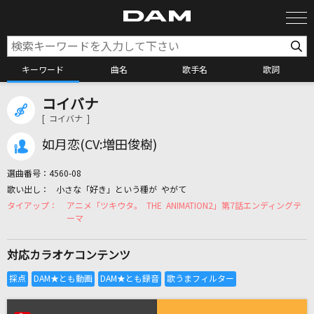
キーワード
曲名
歌手名
歌詞
コイバナ
カラオケ検索
[ コイバナ ]
如月恋(CV:増田俊樹)
カラオケ店舗検索
選曲番号：
4560-08
小さな「好き」という種が やがて
カラオケリクエスト
アニメ「ツキウタ。 THE ANIMATION2」第7話エンディングテ
ーマ
全国りれき
対応カラオケコンテンツ
リアルタイムで歌われている曲の一覧