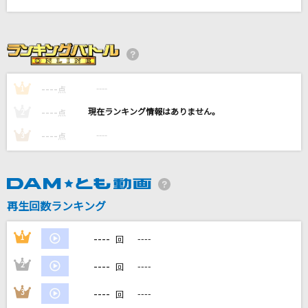
弱虫モンブラン
DECO*27
シリウス
藍井エイル
----
----
1
点
----
----
2
点
motto☆派手にね!
戸松遥
----
----
3
点
[生音]迷宮ラブソング
嵐(アラシ)
再生回数ランキング
もっと見る
----
1
----
回
DAMの新曲・ランキングなど
----
2
----
回
カラオケ最新情報をチェック！
----
3
----
回