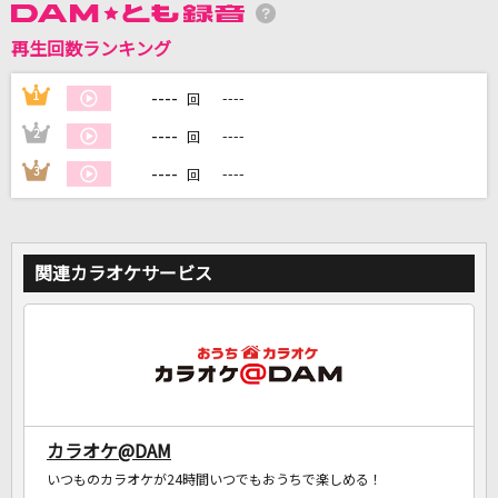
再生回数ランキング
DAMに会員登録・ログインして
カラオケをもっと楽しもう！
----
1
----
回
----
2
----
回
----
3
----
回
自宅でカラオケ歌い放題！
家族や友達と一緒に！練習にも！
関連カラオケサービス
カラオケ@DAM
いつものカラオケが24時間いつでもおうちで楽しめる！