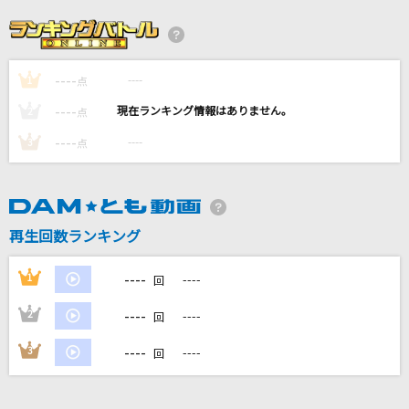
ドラえもんのうた(ドラえもんアニメバージョン)
山野さと子、(台詞)大山のぶ代
----
----
1
チュルリラ チュルリラ ダッダッダ!
点
くらげP feat.結月ゆかり
----
----
2
点
----
----
3
点
月
ELLEGARDEN
君セン!
再生回数ランキング
iLiFE!
----
1
----
回
もっと見る
----
2
----
回
DAMの新曲・ランキングなど
----
3
----
回
カラオケ最新情報をチェック！