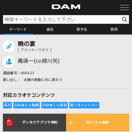
キーワード
曲名
歌手名
歌詞
暁の宴
カラオケ検索
[ アカツキノウタゲ ]
鳳瑛一(cv.緑川光)
カラオケ店舗検索
選曲番号：
4564-23
太陽の鼓動と共に歌おう
カラオケリクエスト
対応カラオケコンテンツ
全国りれき
リアルタイムで歌われている曲の一覧
デンモクアプリで予約
MYリスト保存