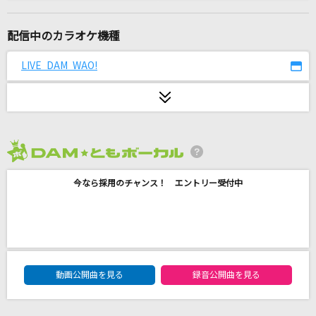
Philosophyz
水谷瑠奈(NanosizeMir)
配信中のカラオケ機種
Rain
LIVE DAM WAO!
倖田來未
Little Busters!～TV animation ver.～
Rita
2026年8月度
臍淑女-ヴィーナス-
今なら採用のチャンス！ エントリー受付中
T.M.Revolution
タッチ
岩崎良美
DAM★ともボーカルエントリーランキング
[生音]言えないよ
動画公開曲を見る
録音公開曲を見る
郷ひろみ