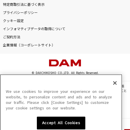
特定商取引法に基づく表示
プライバシーポリシー
クッキー設定
インフォマティブデータの取得について
ご契約方法
企業情報（コーポレートサイト）
© DAIICHIKOSHO CO.,LTD. All Rights Reserved.
このサイトに掲載されている一切の文章・画像・写真・動画・音声等を、手段や形態
を問わず、著作権法の定める範囲を超えて無断で複製、転載、ファイル化などすること
We use cookies to improve your experience on our
を禁じます。
website, to personalize content and ads and to analyze
our traffic. Please click [Cookie Settings] to customize
楽曲及びコンテンツは、機種によりご利用いただけない場合があります。
your cookie settings on our website.
楽曲及びコンテンツの配信日、配信内容が変更になる場合があります。
楽曲によりMYリスト保存ができない場合があります。
Accept All Cookies
JASRAC許諾番号
6602250213Y31015 6602250112Y38026 6602250240Y31015