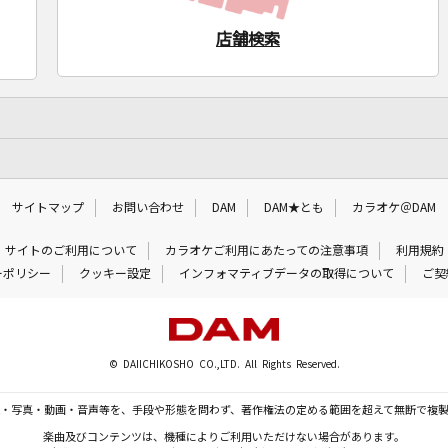
店舗検索
サイトマップ
お問い合わせ
DAM
DAM★とも
カラオケ＠DAM
サイトのご利用について
カラオケご利用にあたっての注意事項
利用規約
ーポリシー
クッキー設定
インフォマティブデータの取得について
ご契
© DAIICHIKOSHO CO.,LTD. All Rights Reserved.
・写真・動画・音声等を、手段や形態を問わず、著作権法の定める範囲を超えて無断で複
楽曲及びコンテンツは、機種によりご利用いただけない場合があります。