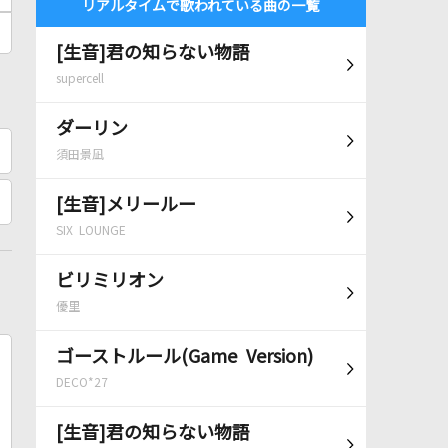
リアルタイムで歌われている曲の一覧
[生音]君の知らない物語
supercell
ダーリン
須田景凪
[生音]メリールー
SIX LOUNGE
ビリミリオン
優里
ゴーストルール(Game Version)
DECO*27
[生音]君の知らない物語