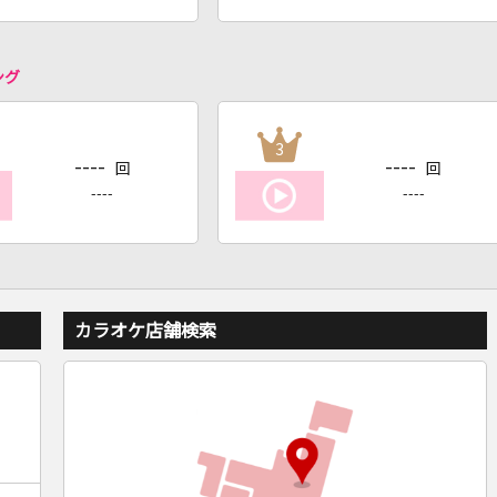
ング
3
----
----
回
回
----
----
カラオケ店舗検索