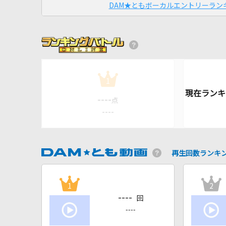
DAM★ともボーカルエントリーラン
1
----
点
----
再生回数ランキ
1
2
----
回
----