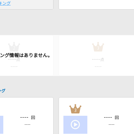
キング
2
3
----
----
点
点
----
----
ング
3
----
----
回
回
----
----