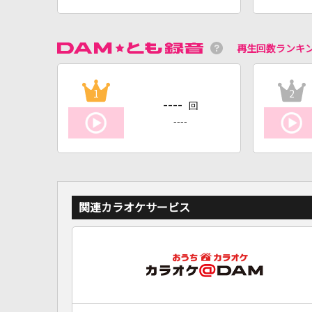
再生回数ランキ
1
2
----
回
----
関連カラオケサービス