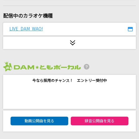
やさしさで溢れるように
JUJU
配信中のカラオケ機種
あなたがいたから僕がいた
LIVE DAM WAO!
郷ひろみ
2005・POPS 女
DKオリジナルメドレー
2026年8月度
[生音]青と夏
今なら採用のチャンス！ エントリー受付中
Mrs. GREEN APPLE
しわあわせ
Vaundy
DAM★ともボーカルエントリーランキング
[生音]ハッピーラッキーチャッピー
動画公開曲を見る
録音公開曲を見る
ano