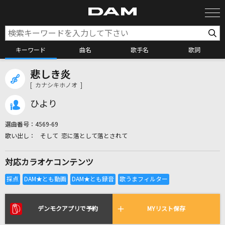
キーワード
曲名
歌手名
歌詞
悲しき炎
カラオケ検索
[ カナシキホノオ ]
ひより
カラオケ店舗検索
選曲番号：
4569-69
そして 恋に落として落とされて
カラオケリクエスト
対応カラオケコンテンツ
全国りれき
リアルタイムで歌われている曲の一覧
デンモクアプリで予約
MYリスト保存