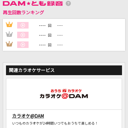
再生回数ランキング
DAMに会員登録・ログインして
カラオケをもっと楽しもう！
----
1
----
回
----
2
----
回
----
3
----
回
自宅でカラオケ歌い放題！
家族や友達と一緒に！練習にも！
関連カラオケサービス
カラオケ@DAM
いつものカラオケが24時間いつでもおうちで楽しめる！