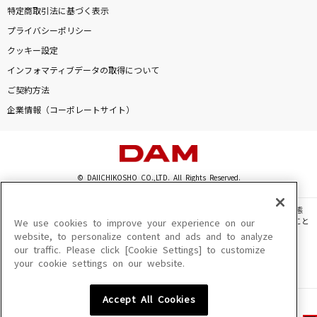
特定商取引法に基づく表示
プライバシーポリシー
クッキー設定
インフォマティブデータの取得について
ご契約方法
企業情報（コーポレートサイト）
© DAIICHIKOSHO CO.,LTD. All Rights Reserved.
このサイトに掲載されている一切の文章・画像・写真・動画・音声等を、手段や形態
を問わず、著作権法の定める範囲を超えて無断で複製、転載、ファイル化などすること
We use cookies to improve your experience on our
を禁じます。
website, to personalize content and ads and to analyze
our traffic. Please click [Cookie Settings] to customize
楽曲及びコンテンツは、機種によりご利用いただけない場合があります。
your cookie settings on our website.
楽曲及びコンテンツの配信日、配信内容が変更になる場合があります。
楽曲によりMYリスト保存ができない場合があります。
Accept All Cookies
JASRAC許諾番号
6602250213Y31015 6602250112Y38026 6602250240Y31015