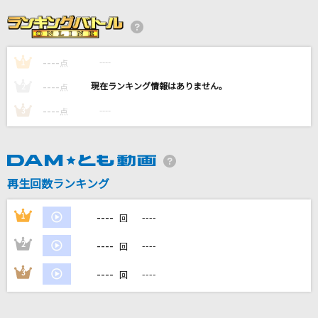
セレナーデ
なとり
----
----
1
夏祭り
点
Whiteberry
----
----
2
点
----
----
3
点
好きすぎて滅！
M!LK
群青
再生回数ランキング
YOASOBI
----
1
----
回
もっと見る
----
2
----
回
DAMの新曲・ランキングなど
----
3
----
回
カラオケ最新情報をチェック！