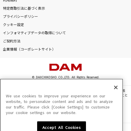
利用規約
特定商取引法に基づく表示
プライバシーポリシー
クッキー設定
インフォマティブデータの取得について
ご契約方法
企業情報（コーポレートサイト）
© DAIICHIKOSHO CO.,LTD. All Rights Reserved.
このサイトに掲載されている一切の文章・画像・写真・動画・音声等を、手段や形態
を問わず、著作権法の定める範囲を超えて無断で複製、転載、ファイル化などすること
We use cookies to improve your experience on our
を禁じます。
website, to personalize content and ads and to analyze
our traffic. Please click [Cookie Settings] to customize
楽曲及びコンテンツは、機種によりご利用いただけない場合があります。
your cookie settings on our website.
楽曲及びコンテンツの配信日、配信内容が変更になる場合があります。
楽曲によりMYリスト保存ができない場合があります。
Accept All Cookies
JASRAC許諾番号