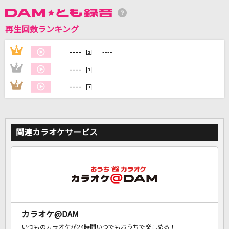
再生回数ランキング
DAMに会員登録・ログインして
カラオケをもっと楽しもう！
----
1
----
回
----
2
----
回
----
3
----
回
自宅でカラオケ歌い放題！
家族や友達と一緒に！練習にも！
関連カラオケサービス
カラオケ@DAM
いつものカラオケが24時間いつでもおうちで楽しめる！