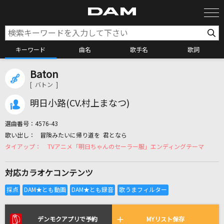
キーワード
曲名
歌手名
歌詞
Baton
カラオケ検索
[ バトン ]
明日小路(CV.村上まなつ)
カラオケ店舗検索
選曲番号：
4576-43
冒険みたいに帰り道を 君となら
カラオケリクエスト
TVアニメ「明日ちゃんのセーラー服」エンディングテーマ
対応カラオケコンテンツ
全国りれき
リアルタイムで歌われている曲の一覧
デンモクアプリで予約
MYリスト保存