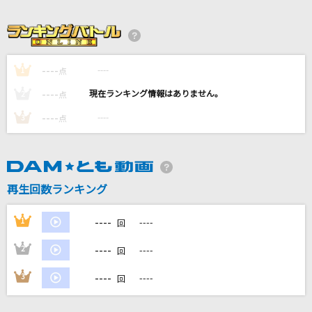
いけないボーダーライン
ワルキューレ
月虹
----
----
1
点
BUMP OF CHICKEN
----
----
2
点
[生音]気まぐれロマンティック
----
----
3
点
いきものがかり
[生音]366日
HY
再生回数ランキング
もっと見る
----
1
----
回
----
2
----
回
DAMの新曲・ランキングなど
カラオケ最新情報をチェック！
----
3
----
回