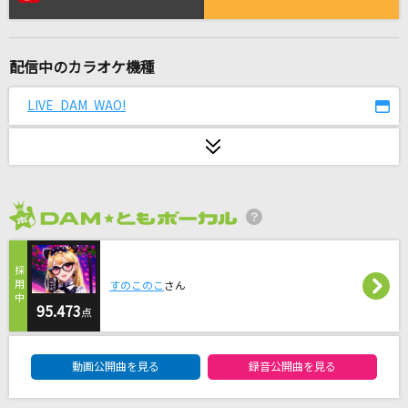
メトロノーム
米津玄師
配信中のカラオケ機種
forever we can make it!
THYME
LIVE DAM WAO!
高嶺の花子さん
back number
[生音]紋白蝶 feat. 石原慎也 (Saucy Dog)
2026年8月度
東京スカパラダイスオーケストラ
フライングゲット
すのこのこ
さん
AKB48
95.473
点
DAM★ともボーカルエントリーランキング
I Would [アイ・ウッド]
動画公開曲を見る
録音公開曲を見る
One Direction