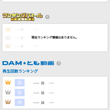
最後の雨
中西保志
酔いどれ知らず
----
Kanaria
----
1
点
----
----
2
点
奏(かなで)
----
----
3
点
スキマスイッチ
カメレオン
すりぃ
再生回数ランキング
もっと見る
----
1
----
回
DAMの新曲・ランキングなど
----
2
----
回
カラオケ最新情報をチェック！
----
3
----
回