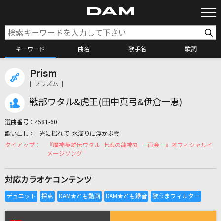
キーワード
曲名
歌手名
歌詞
Prism
カラオケ検索
[ プリズム ]
戦部ワタル&虎王(田中真弓&伊倉一恵)
カラオケ店舗検索
選曲番号：
4581-60
光に揺れて 水溜りに浮かぶ雲
カラオケリクエスト
『魔神英雄伝ワタル 七魂の龍神丸 －再会－』オフィシャルイ
メージソング
全国りれき
対応カラオケコンテンツ
リアルタイムで歌われている曲の一覧