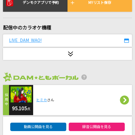
Amazing Discovery
デンモクアプリで予約
MYリスト保存
SMAP
天国
配信中のカラオケ機種
Mrs. GREEN APPLE
LIVE DAM WAO!
BAD COMMUNICATION(000-18)
B'z
睡蓮花
湘南乃風
2026年8月度
花に嵐
ヒミカ
さん
米津玄師
95.105
点
[生音]裸の勇者
DAM★ともボーカルエントリーランキング
Vaundy
動画公開曲を見る
録音公開曲を見る