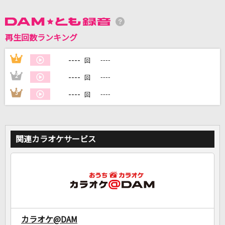
DAMに会員登録・ログインして
再生回数ランキング
カラオケをもっと楽しもう！
----
1
----
回
----
2
----
回
自宅でカラオケ歌い放題！
----
3
----
回
家族や友達と一緒に！練習にも！
関連カラオケサービス
カラオケ@DAM