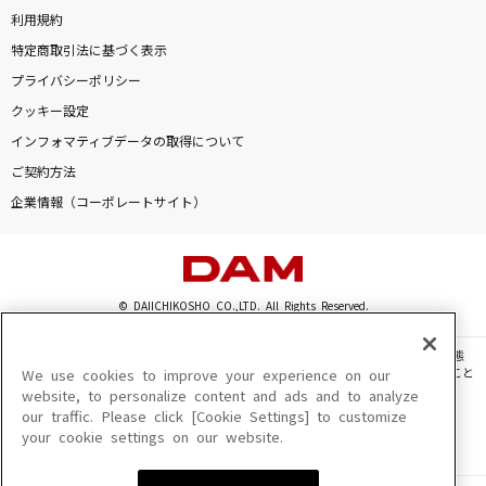
利用規約
特定商取引法に基づく表示
プライバシーポリシー
クッキー設定
インフォマティブデータの取得について
ご契約方法
企業情報（コーポレートサイト）
© DAIICHIKOSHO CO.,LTD. All Rights Reserved.
このサイトに掲載されている一切の文章・画像・写真・動画・音声等を、手段や形態
を問わず、著作権法の定める範囲を超えて無断で複製、転載、ファイル化などすること
We use cookies to improve your experience on our
を禁じます。
website, to personalize content and ads and to analyze
our traffic. Please click [Cookie Settings] to customize
楽曲及びコンテンツは、機種によりご利用いただけない場合があります。
your cookie settings on our website.
楽曲及びコンテンツの配信日、配信内容が変更になる場合があります。
楽曲によりMYリスト保存ができない場合があります。