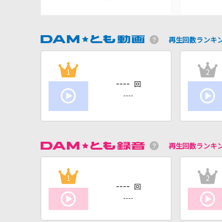
再生回数ランキ
1
2
----
回
----
再生回数ランキ
1
2
----
回
----