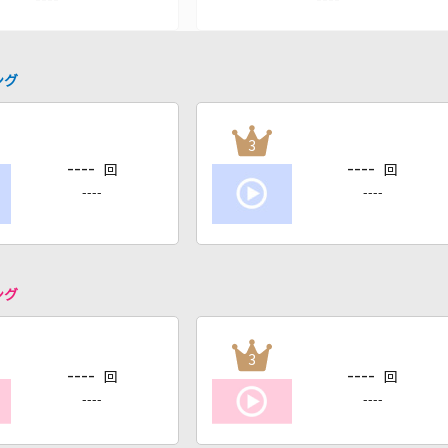
ング
3
----
----
回
回
----
----
ング
3
----
----
回
回
----
----