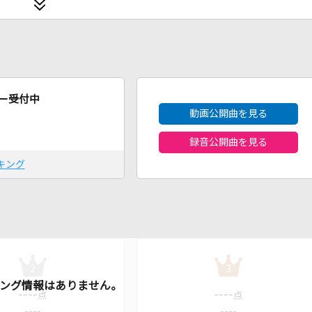
2026年8月度
ー受付中
動画公開曲を見る
録音公開曲を見る
キング
2
3
----
----
点
点
----
----