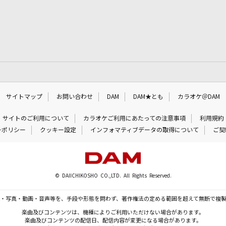
サイトマップ
お問い合わせ
DAM
DAM★とも
カラオケ＠DAM
サイトのご利用について
カラオケご利用にあたっての注意事項
利用規約
ーポリシー
クッキー設定
インフォマティブデータの取得について
ご契
© DAIICHIKOSHO CO.,LTD. All Rights Reserved.
・写真・動画・音声等を、手段や形態を問わず、著作権法の定める範囲を超えて無断で複
楽曲及びコンテンツは、機種によりご利用いただけない場合があります。
楽曲及びコンテンツの配信日、配信内容が変更になる場合があります。