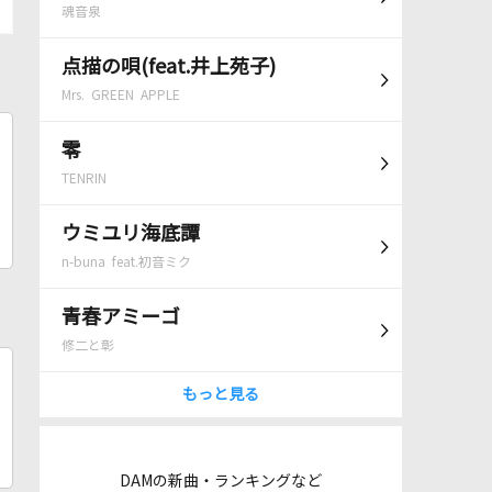
魂音泉
点描の唄(feat.井上苑子)
Mrs. GREEN APPLE
零
TENRIN
ウミユリ海底譚
n-buna feat.初音ミク
青春アミーゴ
修二と彰
もっと見る
DAMの新曲・ランキングなど