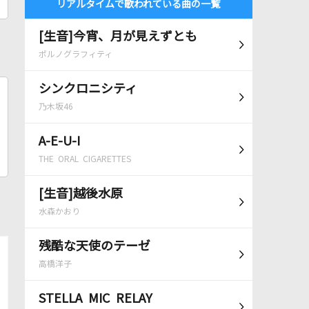
リアルタイムで歌われている曲の一覧
[生音]今宵、月が見えずとも
ポルノグラフィティ
シンクロニシティ
乃木坂46
A-E-U-I
THE ORAL CIGARETTES
[生音]越後水原
水森かおり
残酷な天使のテーゼ
高橋洋子
STELLA MIC RELAY