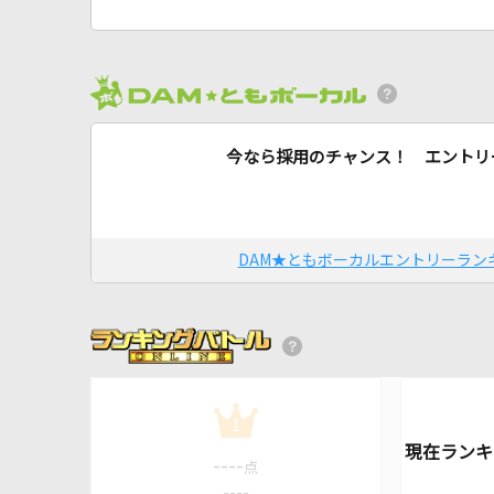
今なら採用のチャンス！ エントリ
DAM★ともボーカルエントリーラン
1
----
点
----