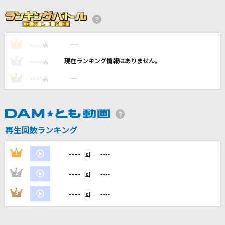
花占い
Vaundy
----
----
1
青空
点
THE BLUE HEARTS
----
----
2
点
----
----
3
点
IRIS OUT(ビデオクリップバージョン)
米津玄師
ダーリン
再生回数ランキング
Mrs. GREEN APPLE
----
1
----
回
もっと見る
----
2
----
回
DAMの新曲・ランキングなど
----
3
----
回
カラオケ最新情報をチェック！