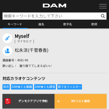
キーワード
曲名
歌手名
歌詞
Myself
カラオケ検索
[ マイセルフ ]
松永涼(千菅春香)
カラオケ店舗検索
選曲番号：
4581-90
破り捨ててしまえばいい
カラオケリクエスト
対応カラオケコンテンツ
全国りれき
リアルタイムで歌われている曲の一覧
デンモクアプリで予約
MYリスト保存