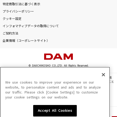
特定商取引法に基づく表示
プライバシーポリシー
クッキー設定
インフォマティブデータの取得について
ご契約方法
企業情報（コーポレートサイト）
© DAIICHIKOSHO CO.,LTD. All Rights Reserved.
このサイトに掲載されている一切の文章・画像・写真・動画・音声等を、手段や形態
を問わず、著作権法の定める範囲を超えて無断で複製、転載、ファイル化などすること
We use cookies to improve your experience on our
を禁じます。
website, to personalize content and ads and to analyze
our traffic. Please click [Cookie Settings] to customize
楽曲及びコンテンツは、機種によりご利用いただけない場合があります。
your cookie settings on our website.
楽曲及びコンテンツの配信日、配信内容が変更になる場合があります。
楽曲によりMYリスト保存ができない場合があります。
Accept All Cookies
JASRAC許諾番号
6602250213Y31015 6602250112Y38026 6602250240Y31015