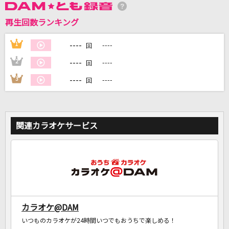
再生回数ランキング
DAMに会員登録・ログインして
カラオケをもっと楽しもう！
----
1
----
回
----
2
----
回
----
3
----
回
自宅でカラオケ歌い放題！
家族や友達と一緒に！練習にも！
関連カラオケサービス
カラオケ@DAM
いつものカラオケが24時間いつでもおうちで楽しめる！