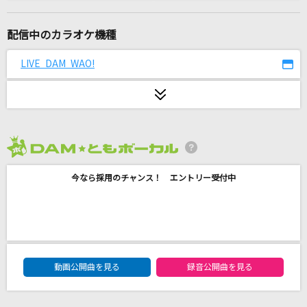
[生音]Mela!
緑黄色社会
配信中のカラオケ機種
晴る
LIVE DAM WAO!
ヨルシカ
ガラスを割れ!
欅坂46
2026年8月度
[生音]太陽が燃えている
今なら採用のチャンス！ エントリー受付中
THE YELLOW MONKEY
[生音]ONLY YOU
BOOWY
DAM★ともボーカルエントリーランキング
[生音]絵空
動画公開曲を見る
録音公開曲を見る
マルシィ