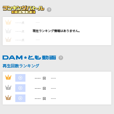
丸の内サディスティック
椎名林檎
----
----
1
オドループ
点
フレデリック
----
----
2
点
----
----
3
点
[生音]青と夏
Mrs. GREEN APPLE
カカッテコーゼ(ビデオクリップバージョン)
再生回数ランキング
SUPER EIGHT
----
1
----
回
もっと見る
----
2
----
回
DAMの新曲・ランキングなど
----
3
----
回
カラオケ最新情報をチェック！