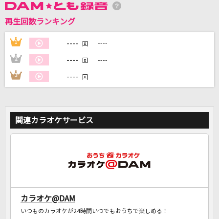
再生回数ランキング
DAMに会員登録・ログインして
カラオケをもっと楽しもう！
----
1
----
回
----
2
----
回
----
3
----
回
自宅でカラオケ歌い放題！
家族や友達と一緒に！練習にも！
関連カラオケサービス
カラオケ@DAM
いつものカラオケが24時間いつでもおうちで楽しめる！