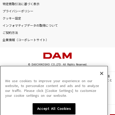
特定商取引法に基づく表示
プライバシーポリシー
クッキー設定
インフォマティブデータの取得について
ご契約方法
企業情報（コーポレートサイト）
© DAIICHIKOSHO CO.,LTD. All Rights Reserved.
このサイトに掲載されている一切の文章・画像・写真・動画・音声等を、手段や形態
を問わず、著作権法の定める範囲を超えて無断で複製、転載、ファイル化などすること
We use cookies to improve your experience on our
を禁じます。
website, to personalize content and ads and to analyze
our traffic. Please click [Cookie Settings] to customize
楽曲及びコンテンツは、機種によりご利用いただけない場合があります。
your cookie settings on our website.
楽曲及びコンテンツの配信日、配信内容が変更になる場合があります。
楽曲によりMYリスト保存ができない場合があります。
Accept All Cookies
JASRAC許諾番号
6602250213Y31015 6602250112Y38026 6602250240Y31015