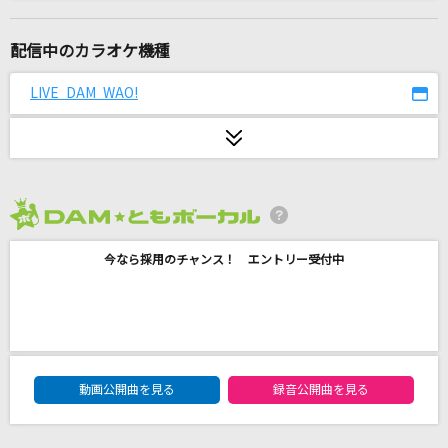
あなたに恋をしてみました
chay
配信中のカラオケ機種
こいのうた
LIVE DAM WAO!
GO!GO!7188
あの子コンプレックス
＝LOVE
2026年8月度
愛をこめて花束を
今なら採用のチャンス！ エントリー受付中
Superfly
ファイトソング
Eve
DAM★ともボーカルエントリーランキング
ジレンマ
動画公開曲を見る
録音公開曲を見る
DECO*27