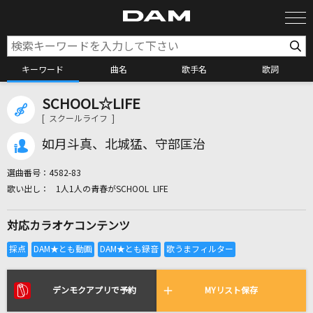
キーワード
曲名
歌手名
歌詞
SCHOOL☆LIFE
カラオケ検索
[ スクールライフ ]
如月斗真、北城猛、守部匡治
カラオケ店舗検索
選曲番号：
4582-83
1人1人の青春がSCHOOL LIFE
カラオケリクエスト
対応カラオケコンテンツ
全国りれき
リアルタイムで歌われている曲の一覧
デンモクアプリで予約
MYリスト保存