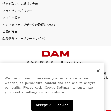
特定商取引法に基づく表示
プライバシーポリシー
クッキー設定
インフォマティブデータの取得について
ご契約方法
企業情報（コーポレートサイト）
© DAIICHIKOSHO CO.,LTD. All Rights Reserved.
このサイトに掲載されている一切の文章・画像・写真・動画・音声等を、手段や形態
を問わず、著作権法の定める範囲を超えて無断で複製、転載、ファイル化などすること
We use cookies to improve your experience on our
を禁じます。
website, to personalize content and ads and to analyze
our traffic. Please click [Cookie Settings] to customize
楽曲及びコンテンツは、機種によりご利用いただけない場合があります。
your cookie settings on our website.
楽曲及びコンテンツの配信日、配信内容が変更になる場合があります。
楽曲によりMYリスト保存ができない場合があります。
Accept All Cookies
JASRAC許諾番号
6602250213Y31015 6602250112Y38026 6602250240Y31015