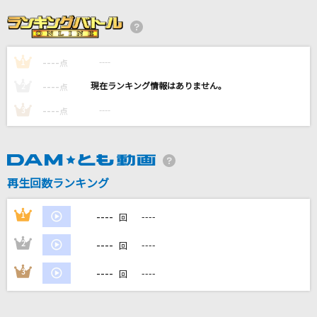
酔いどれ知らず
Kanaria
----
----
1
青い珊瑚礁
点
松田聖子
----
----
2
点
----
----
3
点
かんざし
Novelbright
115万キロのフィルム
再生回数ランキング
Official髭男dism
----
1
----
回
もっと見る
----
2
----
回
DAMの新曲・ランキングなど
----
3
----
回
カラオケ最新情報をチェック！