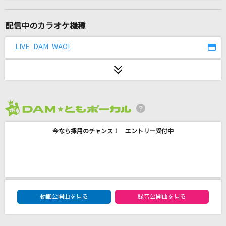
らしさ
Official髭男dism
配信中のカラオケ機種
人誑し / ひとたらし
LIVE DAM WAO!
桑田佳祐
[生音]ハッピーエンド
back number
2026年8月度
ファタール
今なら採用のチャンス！ エントリー受付中
GEMN
風のレジェンズ
KYOKO
DAM★ともボーカルエントリーランキング
[生音]HOT LIMIT
動画公開曲を見る
録音公開曲を見る
T.M.Revolution