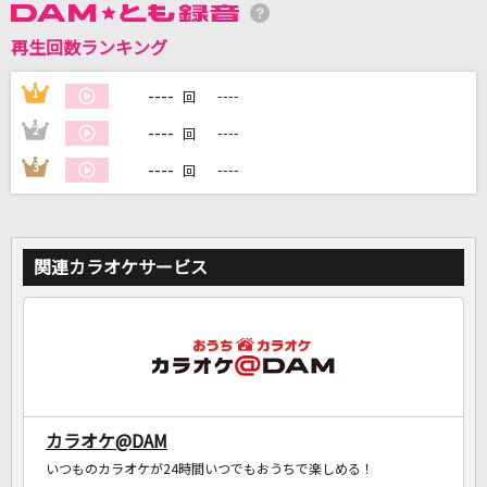
再生回数ランキング
DAMに会員登録・ログインして
カラオケをもっと楽しもう！
----
1
----
回
----
2
----
回
----
3
----
回
自宅でカラオケ歌い放題！
家族や友達と一緒に！練習にも！
関連カラオケサービス
カラオケ@DAM
いつものカラオケが24時間いつでもおうちで楽しめる！