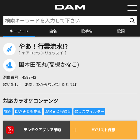
キーワード
曲名
歌手名
歌詞
やあ！行雲流水!?
カラオケ検索
[ ヤアコウウンリュウスイ ]
国木田花丸(高槻かなこ)
カラオケ店舗検索
選曲番号：
4583-42
ああ、わからないね! たとえば
カラオケリクエスト
対応カラオケコンテンツ
全国りれき
リアルタイムで歌われている曲の一覧
デンモクアプリで予約
MYリスト保存