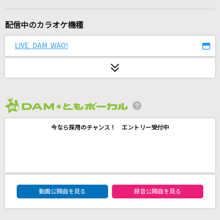
ひとりぼっちのハブラシ
桜庭裕一郎
配信中のカラオケ機種
未来予想図 ～VERSION '07～
LIVE DAM WAO!
DREAMS COME TRUE
綺羅
Ado
2026年8月度
[生音]ドライフラワー
今なら採用のチャンス！ エントリー受付中
優里
[生音]サウダージ
ポルノグラフィティ
DAM★ともボーカルエントリーランキング
夏風に溶ける feat. りりあ。,南雲ゆうき
動画公開曲を見る
録音公開曲を見る
MAISONdes