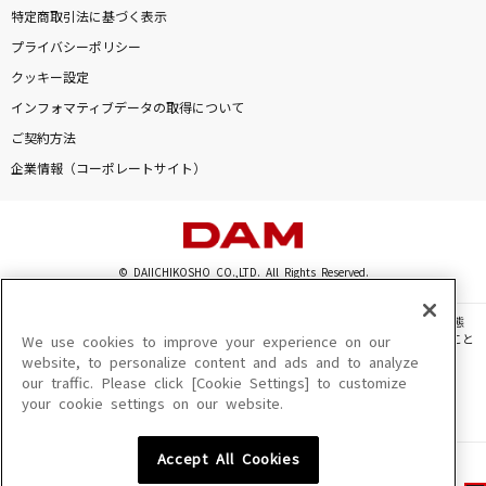
特定商取引法に基づく表示
プライバシーポリシー
クッキー設定
インフォマティブデータの取得について
ご契約方法
企業情報（コーポレートサイト）
© DAIICHIKOSHO CO.,LTD. All Rights Reserved.
このサイトに掲載されている一切の文章・画像・写真・動画・音声等を、手段や形態
を問わず、著作権法の定める範囲を超えて無断で複製、転載、ファイル化などすること
We use cookies to improve your experience on our
を禁じます。
website, to personalize content and ads and to analyze
our traffic. Please click [Cookie Settings] to customize
楽曲及びコンテンツは、機種によりご利用いただけない場合があります。
your cookie settings on our website.
楽曲及びコンテンツの配信日、配信内容が変更になる場合があります。
楽曲によりMYリスト保存ができない場合があります。
Accept All Cookies
JASRAC許諾番号
6602250213Y31015 6602250112Y38026 6602250240Y31015