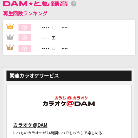
再生回数ランキング
DAMに会員登録・ログインして
カラオケをもっと楽しもう！
----
1
----
回
----
2
----
回
----
3
----
回
自宅でカラオケ歌い放題！
家族や友達と一緒に！練習にも！
関連カラオケサービス
カラオケ@DAM
いつものカラオケが24時間いつでもおうちで楽しめる！