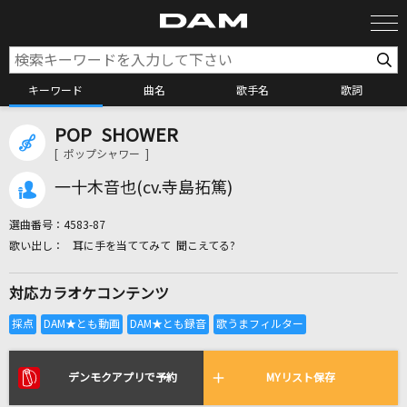
キーワード
曲名
歌手名
歌詞
POP SHOWER
カラオケ検索
[ ポップシャワー ]
一十木音也(cv.寺島拓篤)
カラオケ店舗検索
選曲番号：
4583-87
耳に手を当ててみて 聞こえてる?
カラオケリクエスト
対応カラオケコンテンツ
全国りれき
リアルタイムで歌われている曲の一覧
デンモクアプリで予約
MYリスト保存