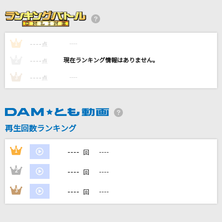
ビバリウム
Ado
----
----
1
満ちてゆく
点
藤井 風
----
----
2
点
----
----
3
点
奏(かなで)
スキマスイッチ
Golden Time
再生回数ランキング
堀江由衣
----
1
----
回
もっと見る
----
2
----
回
DAMの新曲・ランキングなど
----
3
----
回
カラオケ最新情報をチェック！