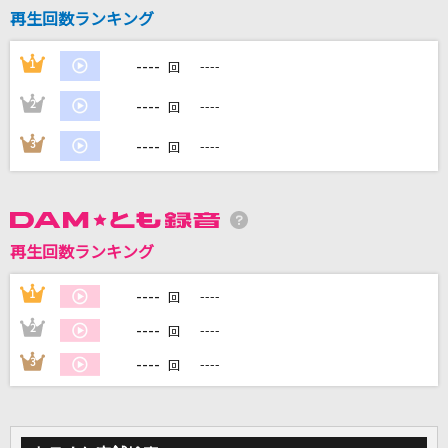
[生音]星屑のステージ
再生回数ランキング
チェッカーズ
----
1
----
回
君がいるだけで
----
2
----
回
米米CLUB
----
3
----
回
残酷な天使のテーゼ
高橋洋子
[生音]酔待ち酒場
再生回数ランキング
三山ひろし
----
1
----
回
もっと見る
----
2
----
回
----
3
----
回
DAMの新曲・ランキングなど
カラオケ最新情報をチェック！