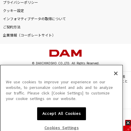
プライバシーポリシー
クッキー設定
インフォマティブデータの取得について
ご契約方法
企業情報（コーポレートサイト）
© DAIICHIKOSHO CO.,LTD. All Rights Reserved.
このサイトに掲載されている一切の文章・画像・写真・動画・音声等を、手段や形態
を問わず、著作権法の定める範囲を超えて無断で複製、転載、ファイル化などすること
We use cookies to improve your experience on our
を禁じます。
website, to personalize content and ads and to analyze
our traffic. Please click [Cookie Settings] to customize
楽曲及びコンテンツは、機種によりご利用いただけない場合があります。
your cookie settings on our website.
楽曲及びコンテンツの配信日、配信内容が変更になる場合があります。
楽曲によりMYリスト保存ができない場合があります。
Accept All Cookies
JASRAC許諾番号
6602250213Y31015 6602250112Y38026 6602250240Y31015
6602250241Y45122
Cookies Settings