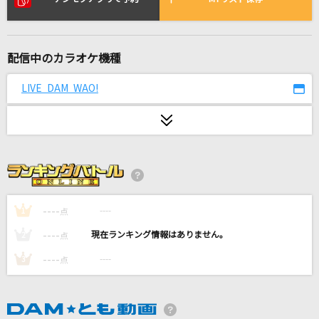
FREAK SHOW
DISH//
配信中のカラオケ機種
[生音]未来予想図Ⅱ
DREAMS COME TRUE
LIVE DAM WAO!
Bling-Bang-Bang-Born
Creepy Nuts
錠剤 (「チェンソーマン」TV Size)
TOOBOE
----
----
1
点
野原
----
----
2
点
FictionJunction
----
----
3
点
[生音]I Love Youより愛してる
アン・ルイス