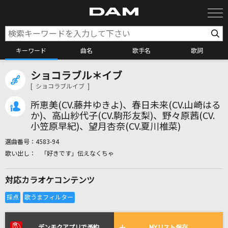
キーワード
曲名
歌手名
歌詞
ショコラブル＊イブ
カラオケ検索
[ ショコラブルイブ ]
所恵美(CV.藤井ゆきよ)、春日未来(CV.山崎はる
カラオケ店舗検索
か)、高山紗代子(CV.駒形友梨)、野々原茜(CV.
小笠原早紀)、望月杏奈(CV.夏川椎菜)
選曲番号：
4583-94
カラオケリクエスト
「好きです」伝えなくちゃ
対応カラオケコンテンツ
全国りれき
リアルタイムで歌われている曲の一覧
デンモクアプリで予約
MYリスト保存