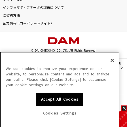
インフォマティブデータの取得について
ご契約方法
企業情報（コーポレートサイト）
© DAIICHIKOSHO CO.,LTD. All Rights Reserved.
このサイトに掲載されている一切の文章・画像・写真・動画・音声等を、手段や形態
を問わず、著作権法の定める範囲を超えて無断で複製、転載、ファイル化などすること
We use cookies to improve your experience on our
を禁じます。
website, to personalize content and ads and to analyze
our traffic. Please click [Cookie Settings] to customize
楽曲及びコンテンツは、機種によりご利用いただけない場合があります。
your cookie settings on our website.
楽曲及びコンテンツの配信日、配信内容が変更になる場合があります。
楽曲によりMYリスト保存ができない場合があります。
Accept All Cookies
JASRAC許諾番号
6602250213Y31015 6602250112Y38026 6602250240Y31015
6602250241Y45122
Cookies Settings
NexTone許諾番号
ID000002945 ID000002947 ID000002937 ID000002938