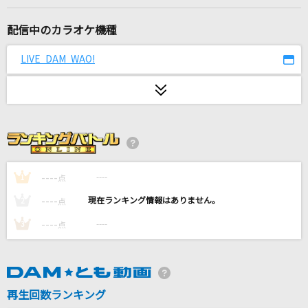
ルーキー
サカナクション
配信中のカラオケ機種
[生音]別れの予感
LIVE DAM WAO!
テレサ・テン
ハルカ
YOASOBI
lulu.
----
----
1
点
Mrs. GREEN APPLE
----
----
2
点
夜に駆ける
----
----
3
点
YOASOBI
花
ORANGE RANGE
再生回数ランキング