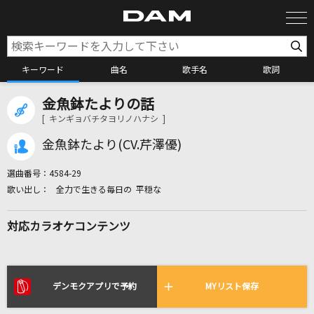
キーワード
曲名
歌手名
歌詞
金魚鉢たよりの話
カラオケ検索
[ キンギョバチタヨリノハナシ ]
金魚鉢たより(CV.芹澤優)
カラオケ店舗検索
選曲番号：
4584-29
全力で生きる毎日の 平穏な
カラオケリクエスト
対応カラオケコンテンツ
全国りれき
リアルタイムで歌われている曲の一覧
デンモクアプリで予約
MYリスト保存