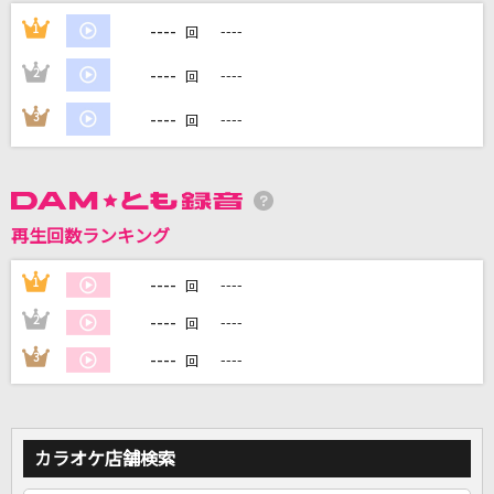
Dejavina(Japanese ver.)
----
1
----
回
リサイタルズ
----
2
----
回
機械油
----
3
----
回
ずっと真夜中でいいのに。
茨の海
鬼束ちひろ
再生回数ランキング
青のすみか (Acoustic ver.)
----
1
----
回
キタニタツヤ
----
2
----
回
もっと見る
----
3
----
回
DAMの新曲・ランキングなど
カラオケ最新情報をチェック！
カラオケ店舗検索