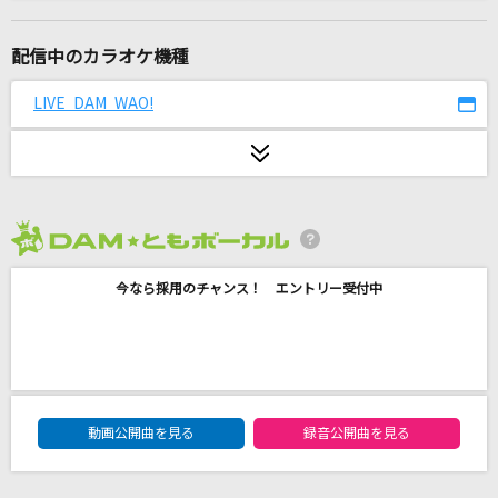
LOVE PHANTOM(ビデオクリップバージョン)
B'z
配信中のカラオケ機種
[生音]青と夏
LIVE DAM WAO!
Mrs. GREEN APPLE
化けの皮 feat. こぼ・かなえる,重音テト,Giga &
TeddyLoid
MAISONdes
2026年8月度
東京VICTORY
今なら採用のチャンス！ エントリー受付中
サザンオールスターズ
Pangarap Ko Ang Ibigin Ka [パンガラップ コ
アン イビギン カ]
DAM★ともボーカルエントリーランキング
Regine Velasquez [レジン ヴェラスケス]
動画公開曲を見る
録音公開曲を見る
V.I.P