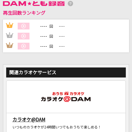
カラオケ最新情報をチェック！
再生回数ランキング
----
1
----
回
DAMに会員登録・ログインして
----
2
----
回
カラオケをもっと楽しもう！
----
3
----
回
関連カラオケサービス
自宅でカラオケ歌い放題！
家族や友達と一緒に！練習にも！
カラオケ@DAM
いつものカラオケが24時間いつでもおうちで楽しめる！