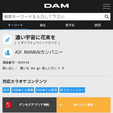
キーワード
曲名
歌手名
歌詞
遠い宇宙に花束を
カラオケ検索
[ トオイウチュウニハナタバヲ ]
A3! MANKAIカンパニー
カラオケ店舗検索
選曲番号：
4584-56
願いを We go 探しに行こう 今
カラオケリクエスト
対応カラオケコンテンツ
全国りれき
リアルタイムで歌われている曲の一覧
デンモクアプリで予約
MYリスト保存