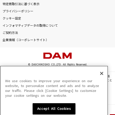
特定商取引法に基づく表示
プライバシーポリシー
クッキー設定
インフォマティブデータの取得について
ご契約方法
企業情報（コーポレートサイト）
© DAIICHIKOSHO CO.,LTD. All Rights Reserved.
このサイトに掲載されている一切の文章・画像・写真・動画・音声等を、手段や形態
を問わず、著作権法の定める範囲を超えて無断で複製、転載、ファイル化などすること
We use cookies to improve your experience on our
を禁じます。
website, to personalize content and ads and to analyze
our traffic. Please click [Cookie Settings] to customize
楽曲及びコンテンツは、機種によりご利用いただけない場合があります。
your cookie settings on our website.
楽曲及びコンテンツの配信日、配信内容が変更になる場合があります。
楽曲によりMYリスト保存ができない場合があります。
Accept All Cookies
JASRAC許諾番号
6602250213Y31015 6602250112Y38026 6602250240Y31015