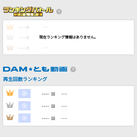
シド
ズルい女
シャ乱Q
----
----
1
点
----
----
2
点
[生音]チェックのワンピース(back number do
me tour 2018 “stay with you“)
----
----
3
点
back number
[生音]Any
Mr.Children
再生回数ランキング
[生音]ちいさな日々
----
1
----
回
flumpool
----
2
----
回
もっと見る
----
3
----
回
DAMの新曲・ランキングなど