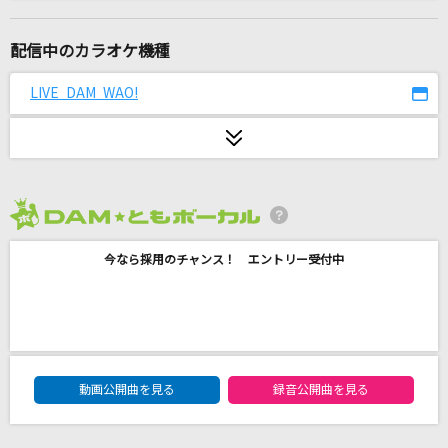
[生音]世界は恋に落ちている
CHiCO with HoneyWorks
配信中のカラオケ機種
[生音]I LOVE YOU
LIVE DAM WAO!
尾崎豊
いつか離れる日が来ても
平井堅
2026年8月度
千本桜
今なら採用のチャンス！ エントリー受付中
和楽器バンド
セレナーデ
なとり
DAM★ともボーカルエントリーランキング
Subtitle
動画公開曲を見る
録音公開曲を見る
Official髭男dism