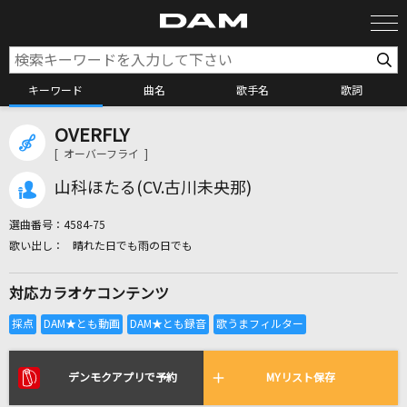
キーワード
曲名
歌手名
歌詞
OVERFLY
カラオケ検索
[ オーバーフライ ]
山科ほたる(CV.古川未央那)
カラオケ店舗検索
選曲番号：
4584-75
晴れた日でも雨の日でも
カラオケリクエスト
対応カラオケコンテンツ
全国りれき
リアルタイムで歌われている曲の一覧
デンモクアプリで予約
MYリスト保存