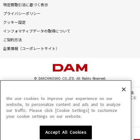
特定商取引法に基づく表示
プライバシーポリシー
クッキー設定
インフォマティブデータの取得について
ご契約方法
企業情報（コーポレートサイト）
© DAIICHIKOSHO CO.,LTD. All Rights Reserved.
このサイトに掲載されている一切の文章・画像・写真・動画・音声等を、手段や形態
を問わず、著作権法の定める範囲を超えて無断で複製、転載、ファイル化などすること
We use cookies to improve your experience on our
を禁じます。
website, to personalize content and ads and to analyze
our traffic. Please click [Cookie Settings] to customize
楽曲及びコンテンツは、機種によりご利用いただけない場合があります。
your cookie settings on our website.
楽曲及びコンテンツの配信日、配信内容が変更になる場合があります。
楽曲によりMYリスト保存ができない場合があります。
Accept All Cookies
JASRAC許諾番号
6602250213Y31015 6602250112Y38026 6602250240Y31015