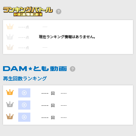
点描の唄(feat.井上苑子)
Mrs. GREEN APPLE
----
----
1
[生音]春泥棒
点
ヨルシカ
----
----
2
点
----
----
3
点
モエチャッカファイア
弌誠
わたしの一番かわいいところ
再生回数ランキング
FRUITS ZIPPER
----
1
----
回
もっと見る
----
2
----
回
DAMの新曲・ランキングなど
----
3
----
回
カラオケ最新情報をチェック！