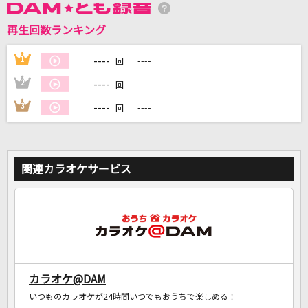
再生回数ランキング
DAMに会員登録・ログインして
カラオケをもっと楽しもう！
----
1
----
回
----
2
----
回
----
3
----
回
自宅でカラオケ歌い放題！
家族や友達と一緒に！練習にも！
関連カラオケサービス
カラオケ@DAM
いつものカラオケが24時間いつでもおうちで楽しめる！