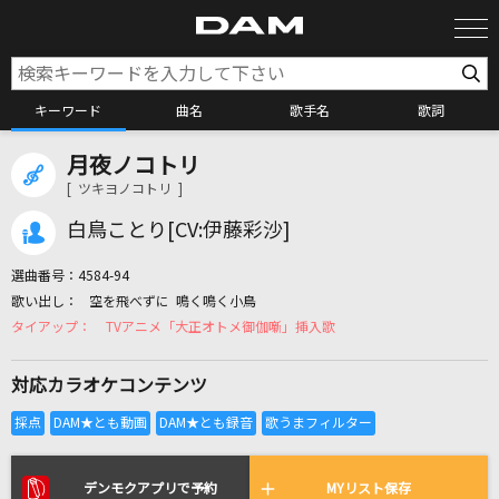
キーワード
曲名
歌手名
歌詞
月夜ノコトリ
カラオケ検索
[ ツキヨノコトリ ]
白鳥ことり[CV:伊藤彩沙]
カラオケ店舗検索
選曲番号：
4584-94
空を飛べずに 鳴く鳴く小鳥
カラオケリクエスト
TVアニメ「大正オトメ御伽噺」挿入歌
対応カラオケコンテンツ
全国りれき
リアルタイムで歌われている曲の一覧
デンモクアプリで予約
MYリスト保存