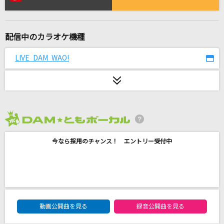
ロストワンの号哭
Neru feat.鏡音リン
配信中のカラオケ機種
センチメンタル・ジャーニー
松本伊代
LIVE DAM WAO!
怪獣
サカナクション
[生音]ブルーバード
2026年8月度
いきものがかり
今なら採用のチャンス！ エントリー受付中
B級
ちゃんみな
花束
DAM★ともボーカルエントリーランキング
動画公開曲を見る
録音公開曲を見る
back number