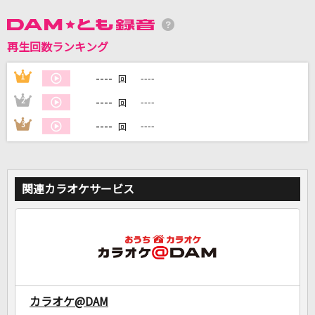
DAMに会員登録・ログインして
再生回数ランキング
カラオケをもっと楽しもう！
----
1
----
回
----
2
----
回
----
3
----
回
自宅でカラオケ歌い放題！
家族や友達と一緒に！練習にも！
関連カラオケサービス
カラオケ@DAM