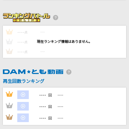
夏祭り恋慕う
＝LOVE
迷星叫
----
----
1
点
MyGO!!!!!
----
----
2
点
イエスタデイ
----
----
3
点
Official髭男dism
フォルクロア ～歓喜の歌～
A・ZU・NA
再生回数ランキング
もっと見る
----
1
----
回
----
2
----
回
DAMの新曲・ランキングなど
カラオケ最新情報をチェック！
----
3
----
回