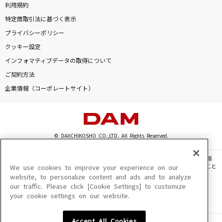
利用規約
特定商取引法に基づく表示
プライバシーポリシー
クッキー設定
インフォマティブデータの取得について
ご契約方法
企業情報（コーポレートサイト）
© DAIICHIKOSHO CO.,LTD. All Rights Reserved.
このサイトに掲載されている一切の文章・画像・写真・動画・音声等を、手段や形態
を問わず、著作権法の定める範囲を超えて無断で複製、転載、ファイル化などすること
We use cookies to improve your experience on our
を禁じます。
website, to personalize content and ads and to analyze
our traffic. Please click [Cookie Settings] to customize
楽曲及びコンテンツは、機種によりご利用いただけない場合があります。
your cookie settings on our website.
楽曲及びコンテンツの配信日、配信内容が変更になる場合があります。
楽曲によりMYリスト保存ができない場合があります。
Accept All Cookies