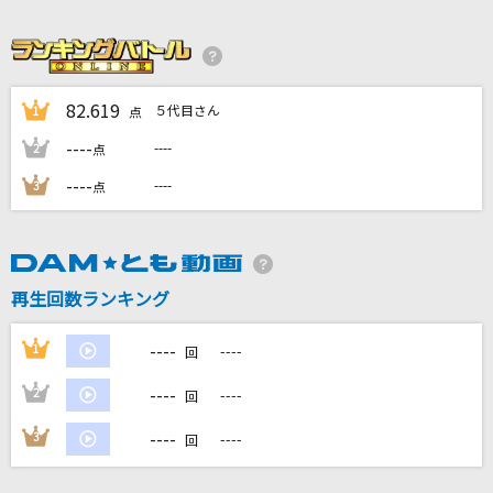
人間E判定
ヨーメイ
プシ
82.619
５代目さん
1
点
r-906 feat.初音ミク
----
----
2
点
六兆年と一夜物語
----
----
3
点
kemu feat.IA
少女迷路でつかまえて
美郷あき
再生回数ランキング
もっと見る
----
1
----
回
----
2
----
回
DAMの新曲・ランキングなど
カラオケ最新情報をチェック！
----
3
----
回