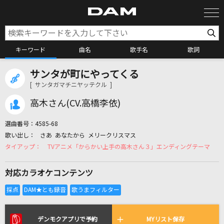
キーワード
曲名
歌手名
歌詞
サンタが町にやってくる
カラオケ検索
[ サンタガマチニヤッテクル ]
高木さん(CV.高橋李依)
カラオケ店舗検索
選曲番号：
4585-68
さあ あなたから メリークリスマス
カラオケリクエスト
TVアニメ「からかい上手の高木さん３」エンディングテーマ
対応カラオケコンテンツ
全国りれき
リアルタイムで歌われている曲の一覧
デンモクアプリで予約
MYリスト保存