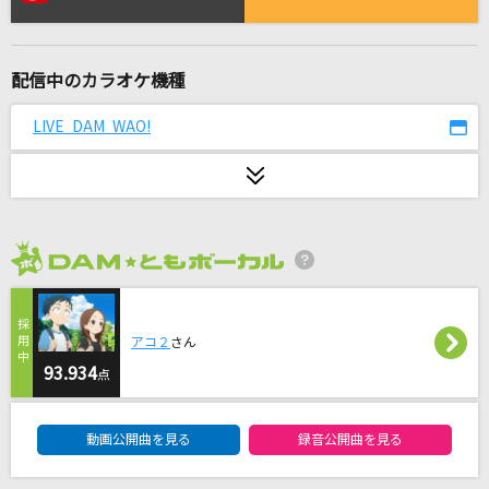
RPG
SEKAI NO OWARI(世界の終わり)
配信中のカラオケ機種
IDOLIC
中島健人
LIVE DAM WAO!
モエチャッカファイア
弌誠
[生音]ハグルマ
2026年8月度
KANA-BOON
怪獣の花唄
アコ２
さん
Vaundy
93.934
点
DAM★ともボーカルエントリーランキング
SOULSOUP
動画公開曲を見る
録音公開曲を見る
Official髭男dism