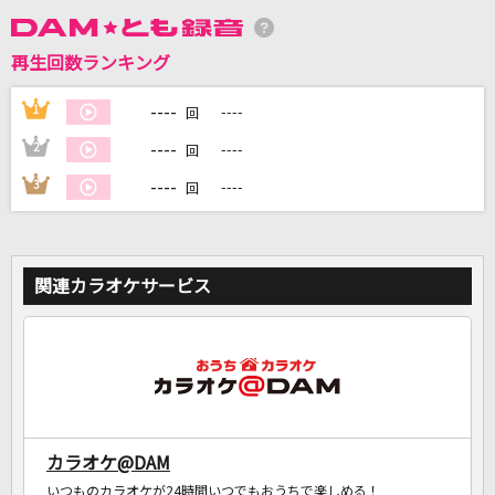
再生回数ランキング
DAMに会員登録・ログインして
カラオケをもっと楽しもう！
----
1
----
回
----
2
----
回
----
3
----
回
自宅でカラオケ歌い放題！
家族や友達と一緒に！練習にも！
関連カラオケサービス
カラオケ@DAM
いつものカラオケが24時間いつでもおうちで楽しめる！