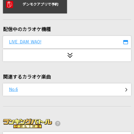
アイネクライネ
デンモクアプリで予約
米津玄師
[生音]長い夜
配信中のカラオケ機種
松山千春
LIVE DAM WAO!
盗作
ヨルシカ
Wasted Nights
関連するカラオケ楽曲
ONE OK ROCK
No.6
チョコレートメランコリー
≠ME
常盤の月
武蔵坊弁慶(宮田幸季)