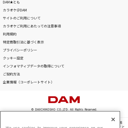
DAM★とも
カラオケ＠DAM
サイトのご利用について
カラオケご利用にあたっての注意事項
利用規約
特定商取引法に基づく表示
プライバシーポリシー
クッキー設定
インフォマティブデータの取得について
ご契約方法
企業情報（コーポレートサイト）
© DAIICHIKOSHO CO.,LTD. All Rights Reserved.
このサイトに掲載されている一切の文章・画像・写真・動画・音声等を、手段や形態
を問わず、著作権法の定める範囲を超えて無断で複製、転載、ファイル化などすること
We use cookies to improve your experience on our