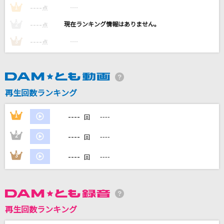
----
夜の踊り子
----
1
点
サカナクション
----
----
2
点
----
----
3
点
とても素敵な六月でした
Eight feat.初音ミク
[生音]明日晴れるかな
再生回数ランキング
桑田佳祐
----
1
----
回
You!Joy!Parade!
M!LK
----
2
----
回
----
3
----
もっと見る
回
DAMの新曲・ランキングなど
カラオケ最新情報をチェック！
再生回数ランキング