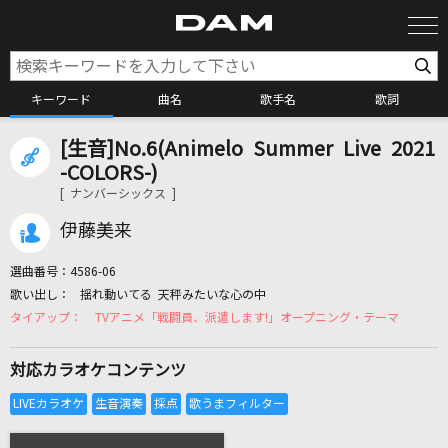
キーワード
曲名
歌手名
歌詞
[生音]No.6(Animelo Summer Live 2021
カラオケ検索
-COLORS-)
[ ナンバーシックス ]
カラオケ店舗検索
伊藤美来
選曲番号：
4586-06
カラオケリクエスト
揺れ動いてる 天秤みたいな心の中
TVアニメ「戦闘員、派遣します!」オープニング・テーマ
全国りれき
対応カラオケコンテンツ
リアルタイムで歌われている曲の一覧