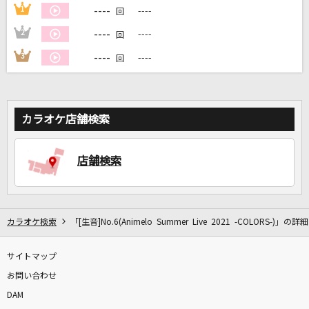
----
1
----
回
----
2
----
回
DAMに会員登録・ログインして
カラオケをもっと楽しもう！
----
3
----
回
カラオケ店舗検索
自宅でカラオケ歌い放題！
家族や友達と一緒に！練習にも！
店舗検索
カラオケ検索
「[生音]No.6(Animelo Summer Live 2021 -COLORS-)」の詳細
サイトマップ
お問い合わせ
DAM