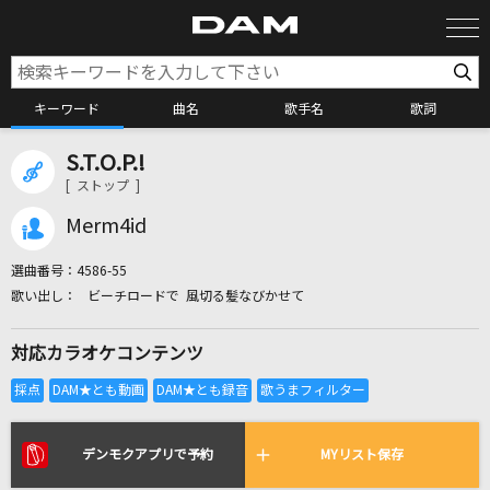
キーワード
曲名
歌手名
歌詞
S.T.O.P.!
カラオケ検索
[ ストップ ]
Merm4id
カラオケ店舗検索
選曲番号：
4586-55
ビーチロードで 風切る髪なびかせて
カラオケリクエスト
対応カラオケコンテンツ
全国りれき
リアルタイムで歌われている曲の一覧
デンモクアプリで予約
MYリスト保存