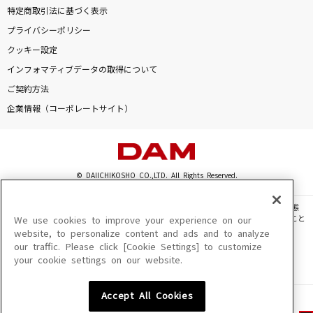
特定商取引法に基づく表示
プライバシーポリシー
クッキー設定
インフォマティブデータの取得について
ご契約方法
企業情報（コーポレートサイト）
© DAIICHIKOSHO CO.,LTD. All Rights Reserved.
このサイトに掲載されている一切の文章・画像・写真・動画・音声等を、手段や形態
を問わず、著作権法の定める範囲を超えて無断で複製、転載、ファイル化などすること
We use cookies to improve your experience on our
を禁じます。
website, to personalize content and ads and to analyze
our traffic. Please click [Cookie Settings] to customize
楽曲及びコンテンツは、機種によりご利用いただけない場合があります。
your cookie settings on our website.
楽曲及びコンテンツの配信日、配信内容が変更になる場合があります。
楽曲によりMYリスト保存ができない場合があります。
Accept All Cookies
JASRAC許諾番号
6602250213Y31015 6602250112Y38026 6602250240Y31015