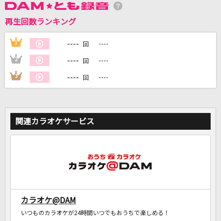
再生回数ランキング
DAMに会員登録・ログインして
カラオケをもっと楽しもう！
----
1
----
回
----
2
----
回
----
3
----
回
自宅でカラオケ歌い放題！
家族や友達と一緒に！練習にも！
関連カラオケサービス
カラオケ@DAM
いつものカラオケが24時間いつでもおうちで楽しめる！