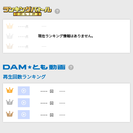
[生音]ちりぬるを
市川由紀乃
----
----
1
[生音]CHAINSAW BLOOD
点
Vaundy
----
----
2
点
----
----
3
点
ザムザ
てにをは feat.初音ミク
[生音]115万キロのフィルム
再生回数ランキング
Official髭男dism
----
1
----
回
もっと見る
----
2
----
回
DAMの新曲・ランキングなど
----
3
----
回
カラオケ最新情報をチェック！