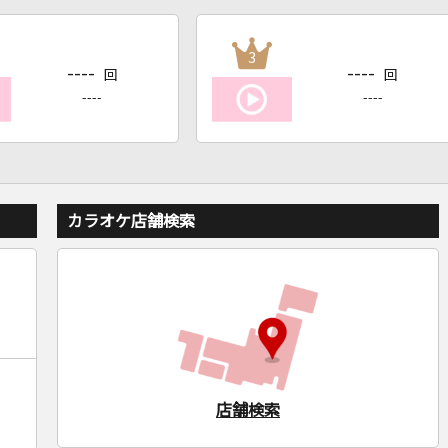
3
----
----
回
回
----
----
カラオケ店舗検索
店舗検索