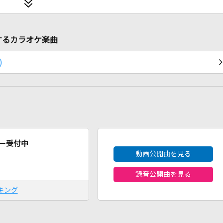
連するカラオケ楽曲
)
2026年8月度
ー受付中
動画公開曲を見る
録音公開曲を見る
キング