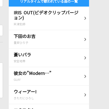
リアルタイムで歌われている曲の一覧
IRIS OUT(ビデオクリップバージ
ョン)
米津玄師
下田のお吉
重安ひろ子
蒼いバラ
安全地帯
彼女の”Modern…”
GLAY
ウィーアー!
きただにひろし