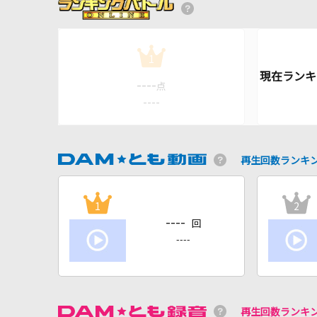
1
----
点
----
再生回数ランキ
1
2
----
回
----
再生回数ランキ