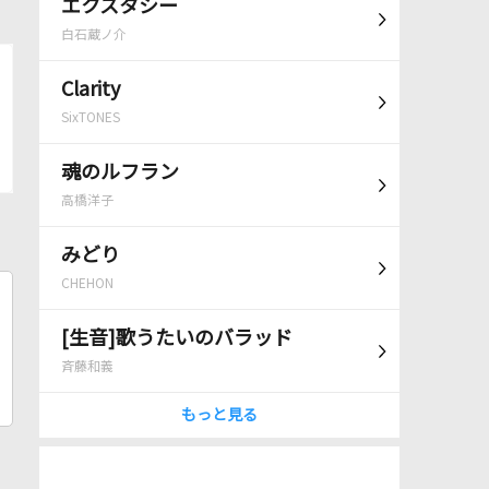
エクスタシー
白石蔵ノ介
Clarity
SixTONES
魂のルフラン
高橋洋子
みどり
CHEHON
[生音]歌うたいのバラッド
斉藤和義
もっと見る