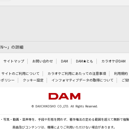
VEN～」の詳細
サイトマップ
お問い合わせ
DAM
DAM★とも
カラオケ＠DAM
サイトのご利用について
カラオケご利用にあたっての注意事項
利用規約
ーポリシー
クッキー設定
インフォマティブデータの取得について
ご契
© DAIICHIKOSHO CO.,LTD. All Rights Reserved.
・写真・動画・音声等を、手段や形態を問わず、著作権法の定める範囲を超えて無断で複
楽曲及びコンテンツは、機種によりご利用いただけない場合があります。