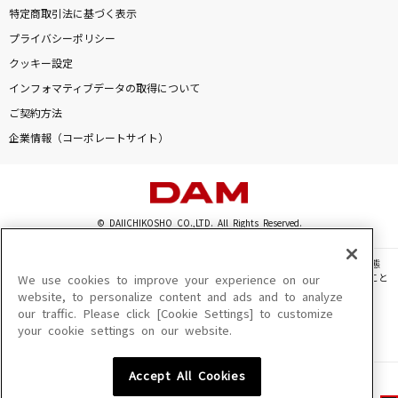
特定商取引法に基づく表示
プライバシーポリシー
クッキー設定
インフォマティブデータの取得について
ご契約方法
企業情報（コーポレートサイト）
© DAIICHIKOSHO CO.,LTD. All Rights Reserved.
このサイトに掲載されている一切の文章・画像・写真・動画・音声等を、手段や形態
を問わず、著作権法の定める範囲を超えて無断で複製、転載、ファイル化などすること
We use cookies to improve your experience on our
を禁じます。
website, to personalize content and ads and to analyze
our traffic. Please click [Cookie Settings] to customize
楽曲及びコンテンツは、機種によりご利用いただけない場合があります。
your cookie settings on our website.
楽曲及びコンテンツの配信日、配信内容が変更になる場合があります。
楽曲によりMYリスト保存ができない場合があります。
Accept All Cookies
JASRAC許諾番号
6602250213Y31015 6602250112Y38026 6602250240Y31015