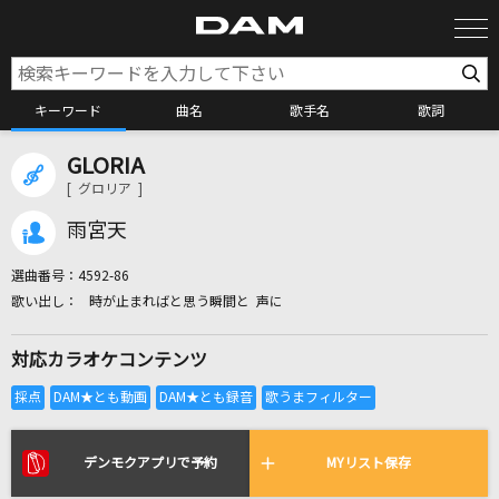
キーワード
曲名
歌手名
歌詞
GLORIA
カラオケ検索
[ グロリア ]
雨宮天
カラオケ店舗検索
選曲番号：
4592-86
時が止まればと思う瞬間と 声に
カラオケリクエスト
対応カラオケコンテンツ
全国りれき
リアルタイムで歌われている曲の一覧
デンモクアプリで予約
MYリスト保存