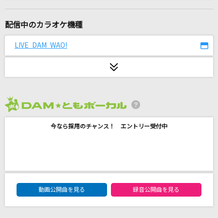
ダーリン
須田景凪
配信中のカラオケ機種
ひまわりの約束(ドラえもんアニメバージョン)
LIVE DAM WAO!
秦 基博
[生音]Yes-No
オフコース
2026年8月度
キューティーハニー(ビデオクリップバージョン)
今なら採用のチャンス！ エントリー受付中
倖田來未
ロード
THE 虎舞竜(THE TRA-BRYU)
DAM★ともボーカルエントリーランキング
そばかす
動画公開曲を見る
録音公開曲を見る
JUDY AND MARY