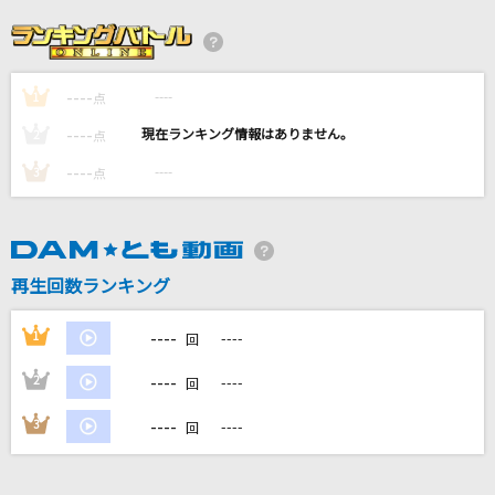
[プロオケ]I LOVE YOU
尾崎豊
----
----
1
[良音]三日月
点
絢香
----
----
2
点
----
----
3
点
青い春と西の空
結束バンド
Runner
再生回数ランキング
爆風スランプ(BAKUFU-SLUMP)
----
1
----
回
もっと見る
----
2
----
回
DAMの新曲・ランキングなど
----
3
----
回
カラオケ最新情報をチェック！