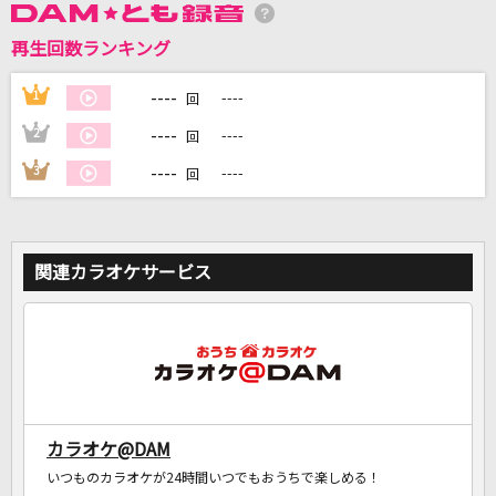
再生回数ランキング
DAMに会員登録・ログインして
カラオケをもっと楽しもう！
----
1
----
回
----
2
----
回
----
3
----
回
自宅でカラオケ歌い放題！
家族や友達と一緒に！練習にも！
関連カラオケサービス
カラオケ@DAM
いつものカラオケが24時間いつでもおうちで楽しめる！