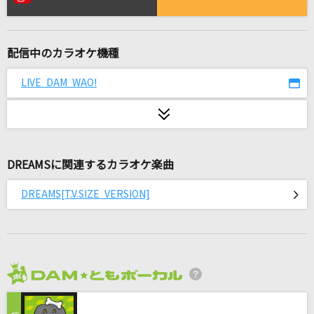
[生音]小さな恋のうた
MONGOL800
配信中のカラオケ機種
君の恋人になったら
back number
LIVE DAM WAO!
ループ&ループ
ASIAN KUNG-FU GENERATION
DREAMSに関連するカラオケ楽曲
[生音]魔弾～Der Freischutz～
T.M.Revolution
DREAMS[T.V.SIZE VERSION]
ダーリン
Mrs. GREEN APPLE
[生音]RAGE OF DUST
2026年8月度
SPYAIR