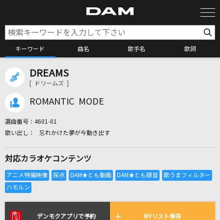
キーワード
曲名
歌手名
歌詞
DREAMS
カラオケ検索
[ ドリームズ ]
ROMANTIC MODE
カラオケ店舗検索
選曲番号：
4601-01
忘れかけた夢が今動き出す
カラオケリクエスト
対応カラオケコンテンツ
全国りれき
リアルタイムで歌われている曲の一覧
デンモクアプリで予約
MYリスト保存