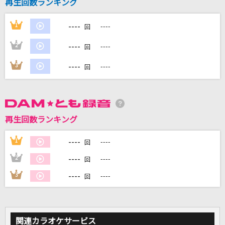
再生回数ランキング
----
1
----
回
DAMに会員登録・ログインして
カラオケをもっと楽しもう！
----
2
----
回
----
3
----
回
自宅でカラオケ歌い放題！
家族や友達と一緒に！練習にも！
再生回数ランキング
----
1
----
回
----
2
----
回
----
3
----
回
関連カラオケサービス