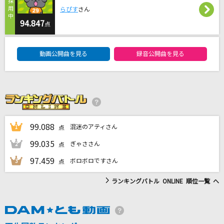
丸の内サディスティック
らぴす
さん
椎名林檎
94.847
点
DAM★ともボーカルエントリーランキング
長い光
動画公開曲を見る
録音公開曲を見る
AKB48
イケナイ太陽
ORANGE RANGE
DARMA GRAND PRIX
99.088
混迷のアティさん
1
点
RADWIMPS
99.035
ぎゃささん
2
点
もっと見る
97.459
ボロボロですさん
3
点
ランキングバトル ONLINE 順位一覧 へ
DAMの新曲・ランキングなど
カラオケ最新情報をチェック！