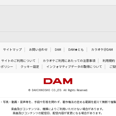
サイトマップ
お問い合わせ
DAM
DAM★とも
カラオケ＠DAM
サイトのご利用について
カラオケご利用にあたっての注意事項
利用規約
ーポリシー
クッキー設定
インフォマティブデータの取得について
ご契
© DAIICHIKOSHO CO.,LTD. All Rights Reserved.
・写真・動画・音声等を、手段や形態を問わず、著作権法の定める範囲を超えて無断で複
楽曲及びコンテンツは、機種によりご利用いただけない場合があります。
楽曲及びコンテンツの配信日、配信内容が変更になる場合があります。