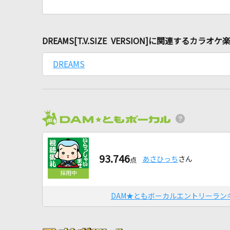
DREAMS[T.V.SIZE VERSION]に関連するカラオケ
DREAMS
93.746
あさひっち
さん
点
DAM★ともボーカルエントリーラン