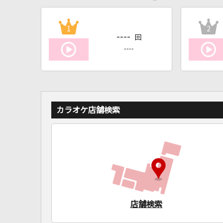
1
2
----
回
----
カラオケ店舗検索
店舗検索