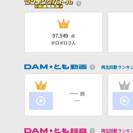
1
97.549
点
ボロボロさん
再生回数ランキ
1
2
----
回
----
再生回数ランキ