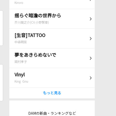
Kiroro
揺らぐ暗澹の世界から
芥川龍之介(CV.小野賢章)
[生音]TATTOO
中森明菜
夢をあきらめないで
岡村孝子
Vinyl
King Gnu
もっと見る
DAMの新曲・ランキングなど