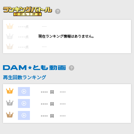
夜鷹
米津玄師
----
----
1
点
CHE.R.RY
----
----
2
点
YUI
----
----
3
点
めぐりあい
GACKT(Gackt)
再生回数ランキング
[生音]シルエット・ロマンス
大橋純子
----
1
----
回
もっと見る
----
2
----
回
----
3
----
回
DAMの新曲・ランキングなど
カラオケ最新情報をチェック！