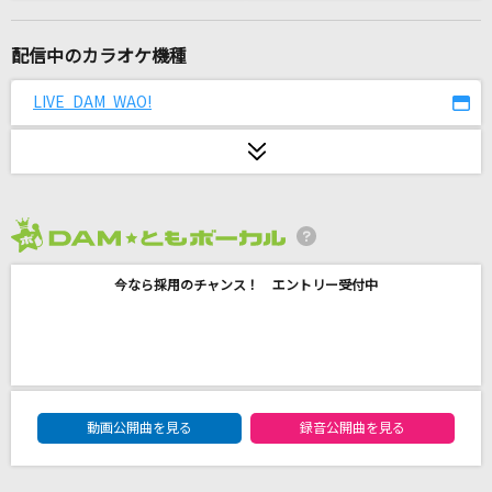
人誑し / ひとたらし(ビデオクリップバージョ
ン)
配信中のカラオケ機種
桑田佳祐
LIVE DAM WAO!
Dream-self(original mix)
雛形あきこ
life hack
Vaundy
2026年8月度
[生音]115万キロのフィルム
今なら採用のチャンス！ エントリー受付中
Official髭男dism
ロストワンの号哭
Neru feat.鏡音リン
DAM★ともボーカルエントリーランキング
動画公開曲を見る
録音公開曲を見る
怪獣の花唄
Vaundy