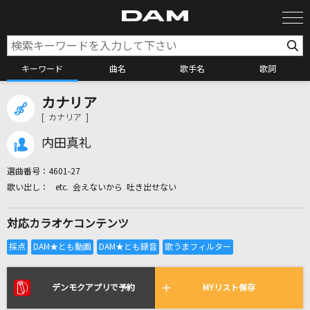
キーワード
曲名
歌手名
歌詞
カナリア
カラオケ検索
[ カナリア ]
内田真礼
カラオケ店舗検索
選曲番号：
4601-27
etc. 会えないから 吐き出せない
カラオケリクエスト
対応カラオケコンテンツ
全国りれき
リアルタイムで歌われている曲の一覧
デンモクアプリで予約
MYリスト保存