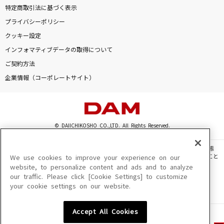
特定商取引法に基づく表示
プライバシーポリシー
クッキー設定
インフォマティブデータの取得について
ご契約方法
企業情報（コーポレートサイト）
© DAIICHIKOSHO CO.,LTD. All Rights Reserved.
このサイトに掲載されている一切の文章・画像・写真・動画・音声等を、手段や形態
を問わず、著作権法の定める範囲を超えて無断で複製、転載、ファイル化などすること
We use cookies to improve your experience on our
を禁じます。
website, to personalize content and ads and to analyze
our traffic. Please click [Cookie Settings] to customize
楽曲及びコンテンツは、機種によりご利用いただけない場合があります。
your cookie settings on our website.
楽曲及びコンテンツの配信日、配信内容が変更になる場合があります。
楽曲によりMYリスト保存ができない場合があります。
Accept All Cookies
JASRAC許諾番号
6602250213Y31015 6602250112Y38026 6602250240Y31015