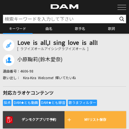
キーワード
曲名
歌手名
歌詞
Love is all,I sing love is all!
カラオケ検索
[ ラブイズオールアイシングラブイズオール ]
小原鞠莉(鈴木愛奈)
カラオケ店舗検索
選曲番号：
4606-98
Kira-Kira Welcome! 輝いてたいね
カラオケリクエスト
対応カラオケコンテンツ
全国りれき
リアルタイムで歌われている曲の一覧
デンモクアプリで予約
MYリスト保存