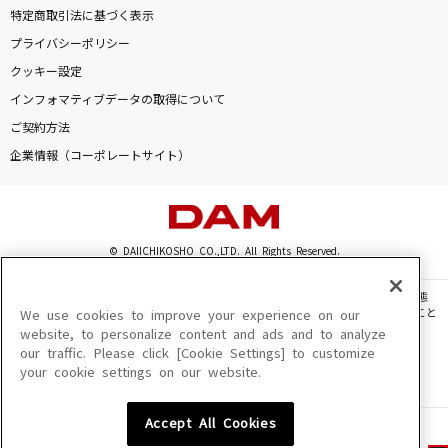
特定商取引法に基づく表示
プライバシーポリシー
クッキー設定
インフォマティブデータの取得について
ご契約方法
企業情報（コーポレートサイト）
© DAIICHIKOSHO CO.,LTD. All Rights Reserved.
このサイトに掲載されている一切の文章・画像・写真・動画・音声等を、手段や形態
を問わず、著作権法の定める範囲を超えて無断で複製、転載、ファイル化などすること
We use cookies to improve your experience on our
を禁じます。
website, to personalize content and ads and to analyze
our traffic. Please click [Cookie Settings] to customize
楽曲及びコンテンツは、機種によりご利用いただけない場合があります。
your cookie settings on our website.
楽曲及びコンテンツの配信日、配信内容が変更になる場合があります。
楽曲によりMYリスト保存ができない場合があります。
Accept All Cookies
JASRAC許諾番号
6602250213Y31015 6602250112Y38026 6602250240Y31015