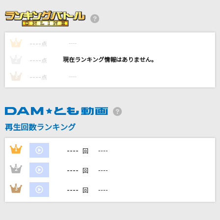
Cry Baby
Official髭男dism
----
----
1
恋しさと せつなさと 心強さと
点
篠原涼子with t.komuro
----
----
2
点
----
----
3
点
Let It Go [レット・イット・ゴー]
Idina Menzel
[良音]Share The World
再生回数ランキング
東方神起
----
1
----
回
もっと見る
----
2
----
回
DAMの新曲・ランキングなど
----
3
----
回
カラオケ最新情報をチェック！