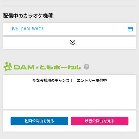
Editorial
Official髭男dism
配信中のカラオケ機種
ウタカタララバイ
LIVE DAM WAO!
Ado
夜鷹
米津玄師
2026年8月度
[生音]メロディー
今なら採用のチャンス！ エントリー受付中
玉置浩二
嫌々
HALVES
DAM★ともボーカルエントリーランキング
三枚の写真
動画公開曲を見る
録音公開曲を見る
三木聖子