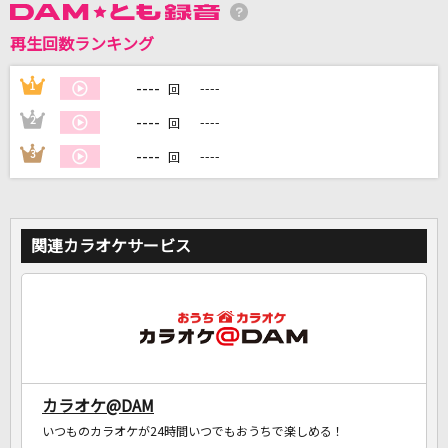
再生回数ランキング
DAMに会員登録・ログインして
カラオケをもっと楽しもう！
----
1
----
回
----
2
----
回
----
3
----
回
自宅でカラオケ歌い放題！
家族や友達と一緒に！練習にも！
関連カラオケサービス
カラオケ@DAM
いつものカラオケが24時間いつでもおうちで楽しめる！