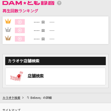
再生回数ランキング
DAMに会員登録・ログインして
----
1
----
回
カラオケをもっと楽しもう！
----
2
----
回
----
3
----
回
自宅でカラオケ歌い放題！
家族や友達と一緒に！練習にも！
カラオケ店舗検索
店舗検索
カラオケ検索
「I Believe」の詳細
サイトマップ