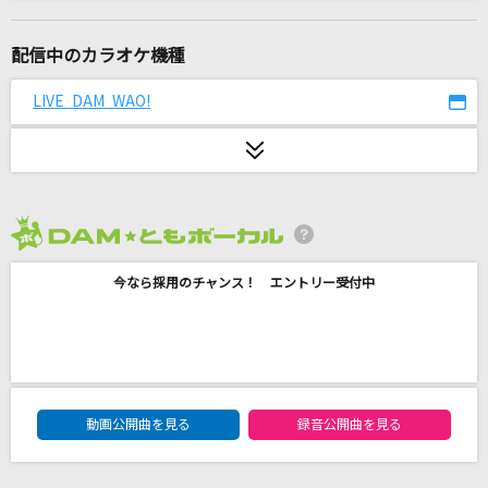
最高到達点(ONE PIECEアニメバージョン)
SEKAI NO OWARI(世界の終わり)
配信中のカラオケ機種
君だけの旅路
LIVE DAM WAO!
Suara
[オリカラ]輝く月のように
Superfly
2026年8月度
マーブル
今なら採用のチャンス！ エントリー受付中
KANA-BOON
へべれけジャンキー
syudou
DAM★ともボーカルエントリーランキング
残酷な天使のテーゼ
動画公開曲を見る
録音公開曲を見る
高橋洋子