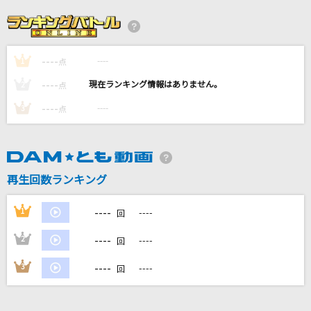
あたしだけにかけて
面影ラッキーホール feat.後藤まりこ(ミドリ)
----
----
1
笑顔のループ
点
AAA(トリプル・エー)
----
----
2
点
----
----
3
点
マツケンサンバⅡ
松平健(KEN MATSUDAIRA)
[生音]はがゆい唇～MARIKO IN THE BOXより
再生回数ランキング
～
高橋真梨子
----
1
----
回
もっと見る
----
2
----
回
----
3
----
回
DAMの新曲・ランキングなど
カラオケ最新情報をチェック！