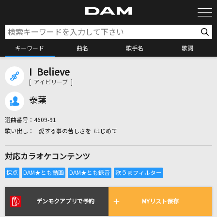
キーワード
曲名
歌手名
歌詞
I Believe
カラオケ検索
[ アイビリーブ ]
泰葉
カラオケ店舗検索
選曲番号：
4609-91
愛する事の苦しさを はじめて
カラオケリクエスト
対応カラオケコンテンツ
全国りれき
リアルタイムで歌われている曲の一覧
デンモクアプリで予約
MYリスト保存