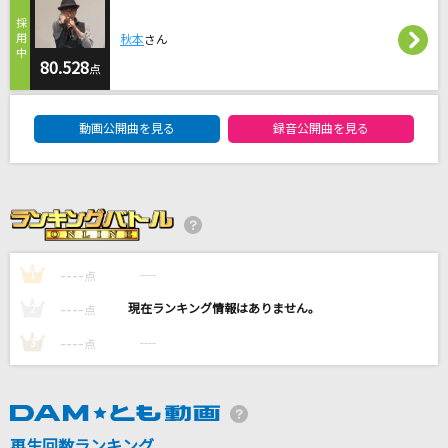
小夜子
秋本
さん
ミキト(みきとP) feat.初音ミク
80.528
点
[生音]Can't Take My Eyes Off You (Single Ve
DAM★ともボーカルエントリーランキング
rsion) [君の瞳に恋してる]
動画公開曲を見る
録音公開曲を見る
Boys Town Gang
猫 ～THE FIRST TAKE ver.～
DISH//
Wasted Nights
----
----
1
点
ONE OK ROCK
----
----
2
点
もっと見る
----
----
3
点
DAMの新曲・ランキングなど
カラオケ最新情報をチェック！
再生回数ランキング