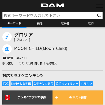
キーワード
曲名
歌手名
歌詞
グロリア
カラオケ検索
[ グロリア ]
MOON CHILD(Moon Child)
カラオケ店舗検索
選曲番号：
4622-13
はだけた胸 目と目は電光石火
カラオケリクエスト
対応カラオケコンテンツ
全国りれき
リアルタイムで歌われている曲の一覧
デンモクアプリで予約
MYリスト保存