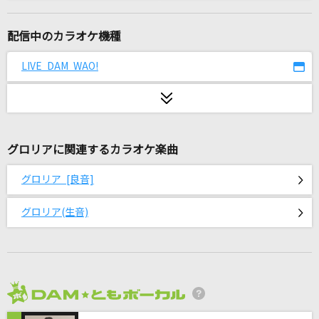
Shangri-La(ON AIR SIZE)
angela
配信中のカラオケ機種
Tiger
LIVE DAM WAO!
HANA
[生音]初恋
村下孝蔵
グロリアに関連するカラオケ楽曲
劇薬中毒
グロリア [良音]
＝LOVE
グロリア(生音)
[生音]ff(フォルティシモ)
ハウンド・ドッグ
天国
Mrs. GREEN APPLE
2026年8月度