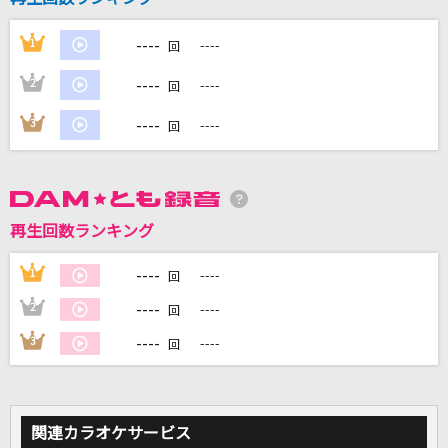
----
1
----
回
DAMに会員登録・ログインして
----
2
----
回
カラオケをもっと楽しもう！
----
3
----
回
自宅でカラオケ歌い放題！
家族や友達と一緒に！練習にも！
再生回数ランキング
----
1
----
回
----
2
----
回
----
3
----
回
関連カラオケサービス