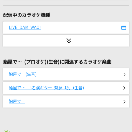
メロメラ
iLiFE!
配信中のカラオケ機種
少女レイ
LIVE DAM WAO!
みきとP
彗星
星街すいせい
鮨屋で… (プロオケ)(生音)に関連するカラオケ楽曲
世界の中心で虹を叫んだサマー
鮨屋で…(生音)
虹のコンキスタドール
鮨屋で… 「名演ギター 斉藤 功」(生音)
残機
ずっと真夜中でいいのに。
鮨屋で…
人生
アンメルツP feat.初音ミク、鏡音リン、鏡音レン、巡音ルカ、KAITO、M
EIKO