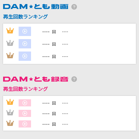
再生回数ランキング
DAMに会員登録・ログインして
カラオケをもっと楽しもう！
----
1
----
回
----
2
----
回
----
3
----
回
自宅でカラオケ歌い放題！
家族や友達と一緒に！練習にも！
再生回数ランキング
----
1
----
回
----
2
----
回
----
3
----
回