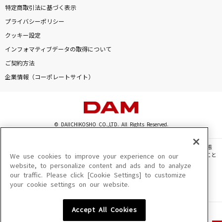
特定商取引法に基づく表示
プライバシーポリシー
クッキー設定
インフォマティブデータの取得について
ご契約方法
企業情報（コーポレートサイト）
© DAIICHIKOSHO CO.,LTD. All Rights Reserved.
このサイトに掲載されている一切の文章・画像・写真・動画・音声等を、手段や形態
を問わず、著作権法の定める範囲を超えて無断で複製、転載、ファイル化などすること
We use cookies to improve your experience on our
を禁じます。
website, to personalize content and ads and to analyze
our traffic. Please click [Cookie Settings] to customize
楽曲及びコンテンツは、機種によりご利用いただけない場合があります。
your cookie settings on our website.
楽曲及びコンテンツの配信日、配信内容が変更になる場合があります。
楽曲によりMYリスト保存ができない場合があります。
Accept All Cookies
JASRAC許諾番号
6602250213Y31015 6602250112Y38026 6602250240Y31015