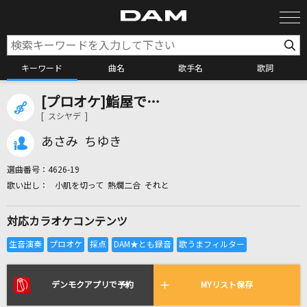
キーワード
曲名
歌手名
歌詞
[プロオケ]鮨屋で…
カラオケ検索
[ スシヤデ ]
あさみ ちゆき
カラオケ店舗検索
選曲番号：
4626-19
小肌を切って 熱燗二合 それと
カラオケリクエスト
対応カラオケコンテンツ
全国りれき
リアルタイムで歌われている曲の一覧
デンモクアプリで予約
MYリスト保存