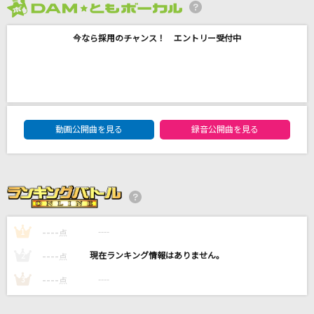
2026年8月度
どこもかしこも駐車場
今なら採用のチャンス！ エントリー受付中
森山直太朗(直太朗)
あいつら全員同窓会
ずっと真夜中でいいのに。
DAM★ともボーカルエントリーランキング
BLAZE
動画公開曲を見る
録音公開曲を見る
KOTOKO
[生音]ブルーベリー・ナイツ
マカロニえんぴつ
もっと見る
----
----
1
点
----
----
2
点
DAMの新曲・ランキングなど
----
----
3
点
カラオケ最新情報をチェック！