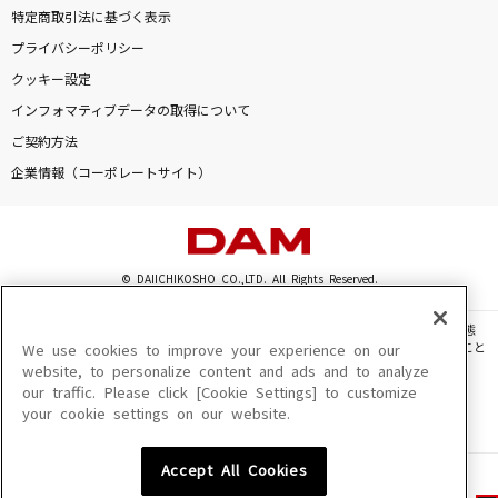
特定商取引法に基づく表示
プライバシーポリシー
クッキー設定
インフォマティブデータの取得について
ご契約方法
企業情報（コーポレートサイト）
© DAIICHIKOSHO CO.,LTD. All Rights Reserved.
このサイトに掲載されている一切の文章・画像・写真・動画・音声等を、手段や形態
を問わず、著作権法の定める範囲を超えて無断で複製、転載、ファイル化などすること
We use cookies to improve your experience on our
を禁じます。
website, to personalize content and ads and to analyze
our traffic. Please click [Cookie Settings] to customize
楽曲及びコンテンツは、機種によりご利用いただけない場合があります。
your cookie settings on our website.
楽曲及びコンテンツの配信日、配信内容が変更になる場合があります。
楽曲によりMYリスト保存ができない場合があります。
Accept All Cookies
JASRAC許諾番号
6602250213Y31015 6602250112Y38026 6602250240Y31015