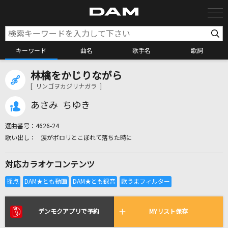
キーワード
曲名
歌手名
歌詞
林檎をかじりながら
カラオケ検索
[ リンゴヲカジリナガラ ]
あさみ ちゆき
カラオケ店舗検索
選曲番号：
4626-24
涙がポロリとこぼれて落ちた時に
カラオケリクエスト
対応カラオケコンテンツ
全国りれき
リアルタイムで歌われている曲の一覧
デンモクアプリで予約
MYリスト保存