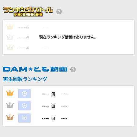
[生音]花に亡霊
ヨルシカ
----
----
1
[生音]桜
点
コブクロ
----
----
2
点
----
----
3
点
[生音]ないものねだり
KANA-BOON
喜劇
再生回数ランキング
星野 源
----
1
----
回
もっと見る
----
2
----
回
DAMの新曲・ランキングなど
----
3
----
回
カラオケ最新情報をチェック！