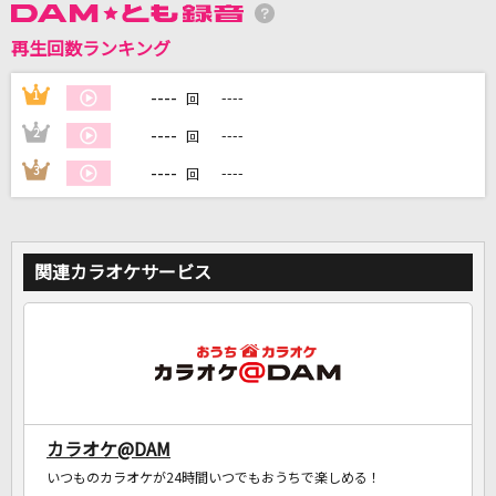
再生回数ランキング
DAMに会員登録・ログインして
カラオケをもっと楽しもう！
----
1
----
回
----
2
----
回
----
3
----
回
自宅でカラオケ歌い放題！
家族や友達と一緒に！練習にも！
関連カラオケサービス
カラオケ@DAM
いつものカラオケが24時間いつでもおうちで楽しめる！