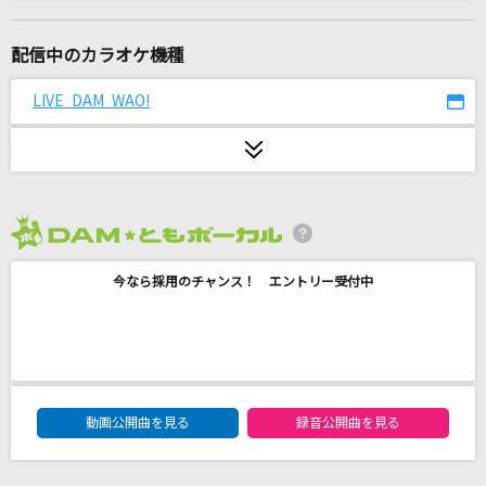
Bonnie Butterfly
KinKi Kids
配信中のカラオケ機種
千本桜
LIVE DAM WAO!
和楽器バンド
未来のヒーローたちへ
タケヤキ翔
2026年8月度
[生音]Everything(It's you)
今なら採用のチャンス！ エントリー受付中
Mr.Children
夏色
ゆず
DAM★ともボーカルエントリーランキング
フィナーレ。
動画公開曲を見る
録音公開曲を見る
eill