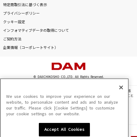
特定商取引法に基づく表示
プライバシーポリシー
クッキー設定
インフォマティブデータの取得について
ご契約方法
企業情報（コーポレートサイト）
© DAIICHIKOSHO CO.,LTD. All Rights Reserved.
このサイトに掲載されている一切の文章・画像・写真・動画・音声等を、手段や形態
を問わず、著作権法の定める範囲を超えて無断で複製、転載、ファイル化などすること
We use cookies to improve your experience on our
を禁じます。
website, to personalize content and ads and to analyze
our traffic. Please click [Cookie Settings] to customize
楽曲及びコンテンツは、機種によりご利用いただけない場合があります。
your cookie settings on our website.
楽曲及びコンテンツの配信日、配信内容が変更になる場合があります。
楽曲によりMYリスト保存ができない場合があります。
Accept All Cookies
JASRAC許諾番号
6602250213Y31015 6602250112Y38026 6602250240Y31015