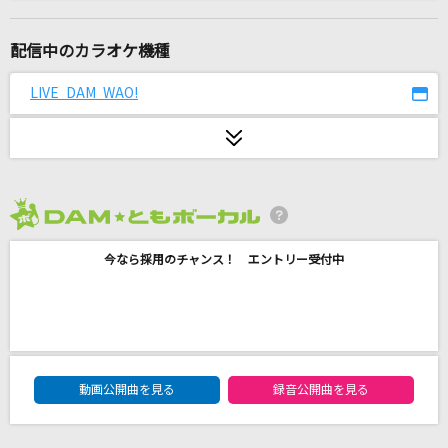
Amazing Discovery
SMAP
配信中のカラオケ機種
ファスナー
LIVE DAM WAO!
Mr.Children
野に咲く花のように
GACKT(Gackt)
2026年8月度
WanteD! WanteD!
今なら採用のチャンス！ エントリー受付中
Mrs. GREEN APPLE
1・2・3
After the Rain [そらる×まふまふ]
DAM★ともボーカルエントリーランキング
WOW WAR TONIGHT～時には起こせよムーヴ
動画公開曲を見る
録音公開曲を見る
メント～
H Jungle With t