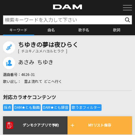
キーワード
曲名
歌手名
歌詞
ちゆきの夢は夜ひらく
カラオケ検索
[ チユキノユメハヨルヒラク ]
あさみ ちゆき
カラオケ店舗検索
選曲番号：
4626-31
雲よ流れて どこへ行く
カラオケリクエスト
対応カラオケコンテンツ
全国りれき
リアルタイムで歌われている曲の一覧
デンモクアプリで予約
MYリスト保存