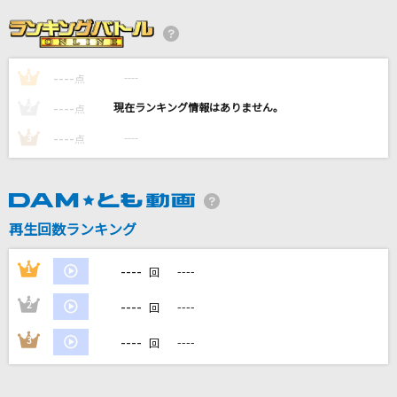
[生音]GOOD LUCK MY WAY
L'Arc-en-Ciel
----
----
1
点
[生音]青と夏
----
----
2
点
Mrs. GREEN APPLE
----
----
3
点
オトノナルホウヘ→
Goose house
再生回数ランキング
[生音]サザン・ウインド
中森明菜
----
1
----
回
もっと見る
----
2
----
回
----
3
----
回
DAMの新曲・ランキングなど
カラオケ最新情報をチェック！