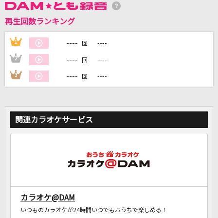
再生回数ランキング
DAMに会員登録・ログインして
カラオケをもっと楽しもう！
----
1
----
回
----
2
----
回
----
3
----
回
自宅でカラオケ歌い放題！
家族や友達と一緒に！練習にも！
関連カラオケサービス
カラオケ@DAM
いつものカラオケが24時間いつでもおうちで楽しめる！