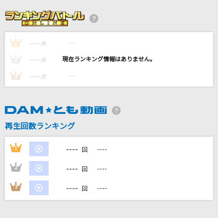
[生音]風の詩を聴かせて
桑田佳祐
----
----
1
[生音]Everything(It's you)
点
Mr.Children
----
----
2
点
----
----
3
点
君が好きだと叫びたい
BAAD
マジで感謝!
再生回数ランキング
T-Pistonz+KMC
----
1
----
回
もっと見る
----
2
----
回
DAMの新曲・ランキングなど
----
3
----
回
カラオケ最新情報をチェック！