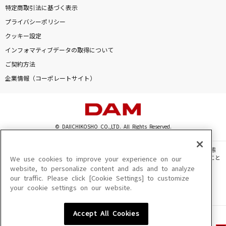
特定商取引法に基づく表示
プライバシーポリシー
クッキー設定
インフォマティブデータの取得について
ご契約方法
企業情報（コーポレートサイト）
© DAIICHIKOSHO CO.,LTD. All Rights Reserved.
このサイトに掲載されている一切の文章・画像・写真・動画・音声等を、手段や形態
を問わず、著作権法の定める範囲を超えて無断で複製、転載、ファイル化などすること
We use cookies to improve your experience on our
を禁じます。
website, to personalize content and ads and to analyze
our traffic. Please click [Cookie Settings] to customize
楽曲及びコンテンツは、機種によりご利用いただけない場合があります。
your cookie settings on our website.
楽曲及びコンテンツの配信日、配信内容が変更になる場合があります。
楽曲によりMYリスト保存ができない場合があります。
Accept All Cookies
JASRAC許諾番号
6602250213Y31015 6602250112Y38026 6602250240Y31015