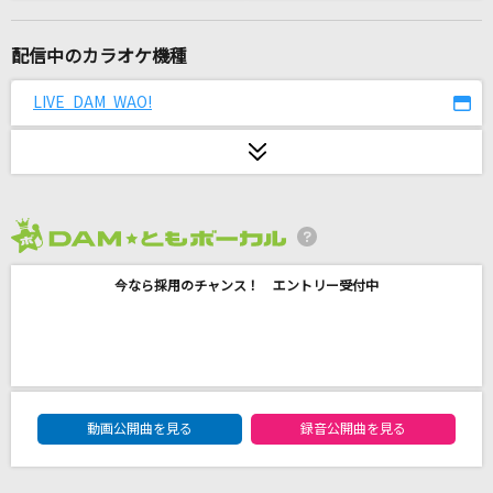
1・2・3
After the Rain [そらる×まふまふ]
配信中のカラオケ機種
黒髪海峡
LIVE DAM WAO!
藤崎詩乃
チェリー
スピッツ
2026年8月度
Diamond Heart [ダイアモンド・ハート]
今なら採用のチャンス！ エントリー受付中
Alan Walker & Sophia Somajo
一体いつから
初星学園
DAM★ともボーカルエントリーランキング
[生音]未来予想図Ⅱ
動画公開曲を見る
録音公開曲を見る
DREAMS COME TRUE