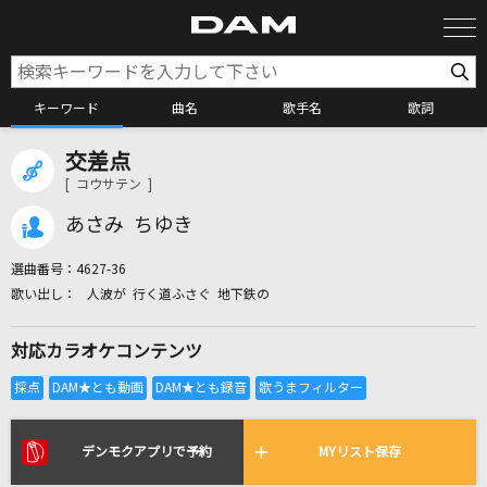
キーワード
曲名
歌手名
歌詞
交差点
カラオケ検索
[ コウサテン ]
あさみ ちゆき
カラオケ店舗検索
選曲番号：
4627-36
人波が 行く道ふさぐ 地下鉄の
カラオケリクエスト
対応カラオケコンテンツ
全国りれき
リアルタイムで歌われている曲の一覧
デンモクアプリで予約
MYリスト保存