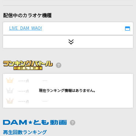
Darkside [ダークサイド]
Alan Walker, Au/Ra & Tomine Harket
配信中のカラオケ機種
[生音]イミテイション・ゴールド
LIVE DAM WAO!
山口百恵
100万年の幸せ!!
桑田佳祐
夜の踊り子
サカナクション
----
----
1
点
----
----
2
点
美しい鰭(名探偵コナンアニメバージョン)
----
----
3
点
スピッツ
IGNITE
藍井エイル
再生回数ランキング