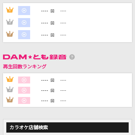
ダーリン
----
1
----
回
Mrs. GREEN APPLE
----
2
----
回
[生音]Everything
----
3
----
回
Misia
チェリー
スピッツ
再生回数ランキング
[生音]ミュージック・アワー
----
1
----
回
ポルノグラフィティ
----
2
----
回
もっと見る
----
3
----
回
DAMの新曲・ランキングなど
カラオケ最新情報をチェック！
カラオケ店舗検索