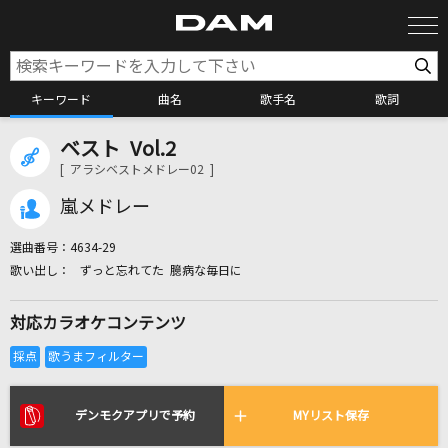
キーワード
曲名
歌手名
歌詞
ベスト Vol.2
カラオケ検索
[ アラシベストメドレー02 ]
嵐メドレー
カラオケ店舗検索
選曲番号：
4634-29
ずっと忘れてた 臆病な毎日に
カラオケリクエスト
対応カラオケコンテンツ
全国りれき
リアルタイムで歌われている曲の一覧
デンモクアプリで予約
MYリスト保存