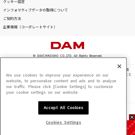
クッキー設定
インフォマティブデータの取得について
ご契約方法
企業情報（コーポレートサイト）
© DAIICHIKOSHO CO.,LTD. All Rights Reserved.
このサイトに掲載されている一切の文章・画像・写真・動画・音声等を、手段や形態
を問わず、著作権法の定める範囲を超えて無断で複製、転載、ファイル化などすること
We use cookies to improve your experience on our
を禁じます。
website, to personalize content and ads and to analyze
our traffic. Please click [Cookie Settings] to customize
楽曲及びコンテンツは、機種によりご利用いただけない場合があります。
your cookie settings on our website.
楽曲及びコンテンツの配信日、配信内容が変更になる場合があります。
楽曲によりMYリスト保存ができない場合があります。
Accept All Cookies
JASRAC許諾番号
6602250213Y31015 6602250112Y38026 6602250240Y31015
6602250241Y45122
Cookies Settings
NexTone許諾番号
ID000002945 ID000002947 ID000002937 ID000002938