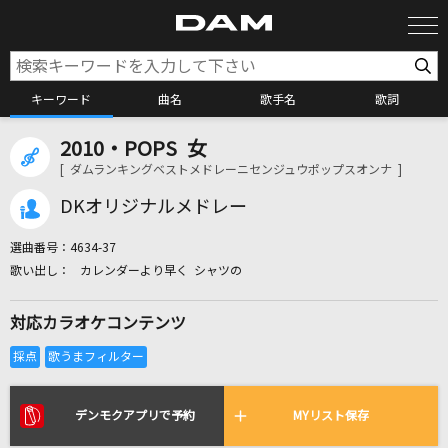
キーワード
曲名
歌手名
歌詞
2010・POPS 女
カラオケ検索
[ ダムランキングベストメドレーニセンジュウポップスオンナ ]
DKオリジナルメドレー
カラオケ店舗検索
選曲番号：
4634-37
カレンダーより早く シャツの
カラオケリクエスト
対応カラオケコンテンツ
全国りれき
リアルタイムで歌われている曲の一覧
デンモクアプリで予約
MYリスト保存