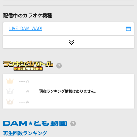
純情恋花火
SUPER EIGHT
配信中のカラオケ機種
Kiss and Cry
LIVE DAM WAO!
七海うらら
[生音]#情とは
This is LAST
青空のナミダ
高橋瞳
----
----
1
点
----
----
2
点
醜い生き物
----
----
3
点
CHiCO with HoneyWorks
好きすぎて滅！
M!LK
再生回数ランキング