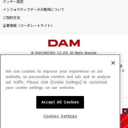
クッキー設定
インフォマティブデータの取得について
ご契約方法
企業情報（コーポレートサイト）
© DAIICHIKOSHO CO.,LTD. All Rights Reserved.
このサイトに掲載されている一切の文章・画像・写真・動画・音声等を、手段や形態
を問わず、著作権法の定める範囲を超えて無断で複製、転載、ファイル化などすること
We use cookies to improve your experience on our
を禁じます。
website, to personalize content and ads and to analyze
our traffic. Please click [Cookie Settings] to customize
楽曲及びコンテンツは、機種によりご利用いただけない場合があります。
your cookie settings on our website.
楽曲及びコンテンツの配信日、配信内容が変更になる場合があります。
楽曲によりMYリスト保存ができない場合があります。
Accept All Cookies
JASRAC許諾番号
6602250213Y31015 6602250112Y38026 6602250240Y31015
6602250241Y45122
Cookies Settings
NexTone許諾番号
ID000002945 ID000002947 ID000002937 ID000002938