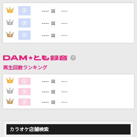
[生音]Laughter
----
1
----
回
Official髭男dism
----
2
----
回
[生音]高嶺の花子さん
----
3
----
回
back number
ずうっといっしょ！
キタニタツヤ
再生回数ランキング
イチジク煙 (TV Size)
----
1
----
回
ずっと真夜中でいいのに。
----
2
----
回
もっと見る
----
3
----
回
DAMの新曲・ランキングなど
カラオケ最新情報をチェック！
カラオケ店舗検索