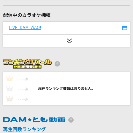
[生音]シルエット
KANA-BOON
配信中のカラオケ機種
海の声
LIVE DAM WAO!
浦島太郎(桐谷健太)
Pretender
Official髭男dism
[生音]君じゃなきゃダメみたい(Animelo Summ
er Live 2015 -THE GATE-Ver.)
----
----
1
点
オーイシマサヨシ
----
----
2
点
Futuristic Player
----
----
3
点
橋本みゆき
[生音]さよならの向う側
再生回数ランキング
山口百恵