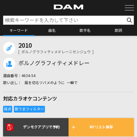
キーワード
曲名
歌手名
歌詞
2010
カラオケ検索
[ ポルノグラフィティメドレーニセンジュウ ]
ポルノグラフィティメドレー
カラオケ店舗検索
選曲番号：
4634-54
風を切るツバメのように 一瞬で
カラオケリクエスト
対応カラオケコンテンツ
全国りれき
リアルタイムで歌われている曲の一覧
デンモクアプリで予約
MYリスト保存