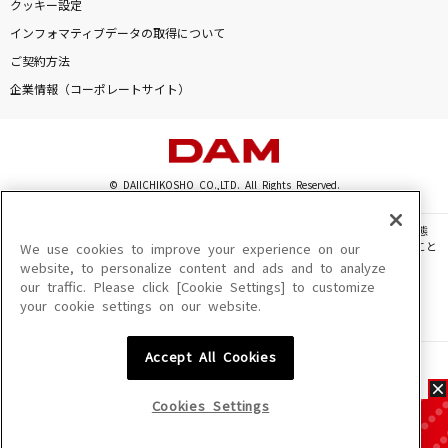
クッキー設定
インフォマティブデータの取得について
ご契約方法
企業情報（コーポレートサイト）
© DAIICHIKOSHO CO.,LTD. All Rights Reserved.
このサイトに掲載されている一切の文章・画像・写真・動画・音声等を、手段や形態
を問わず、著作権法の定める範囲を超えて無断で複製、転載、ファイル化などすること
We use cookies to improve your experience on our
を禁じます。
website, to personalize content and ads and to analyze
our traffic. Please click [Cookie Settings] to customize
楽曲及びコンテンツは、機種によりご利用いただけない場合があります。
your cookie settings on our website.
楽曲及びコンテンツの配信日、配信内容が変更になる場合があります。
楽曲によりMYリスト保存ができない場合があります。
Accept All Cookies
JASRAC許諾番号
6602250213Y31015 6602250112Y38026 6602250240Y31015
6602250241Y45122
Cookies Settings
NexTone許諾番号
ID000002945 ID000002947 ID000002937 ID000002938