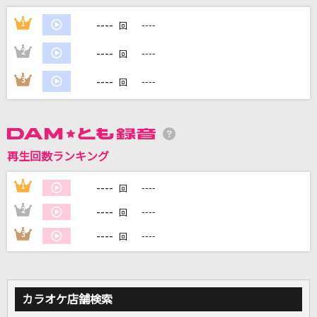
----
ESCAPE
1
----
回
MOON CHILD(Moon Child)
----
2
----
回
倍倍FIGHT!
----
3
----
回
CANDY TUNE
[生音]ピースサイン
米津玄師
再生回数ランキング
[生音]裸の勇者
----
1
----
回
Vaundy
----
2
----
回
----
3
----
もっと見る
回
DAMの新曲・ランキングなど
カラオケ最新情報をチェック！
カラオケ店舗検索